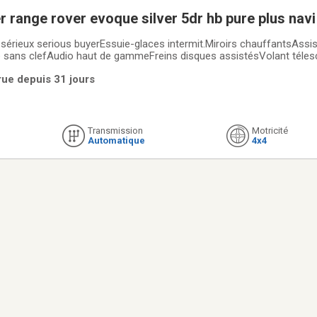
 range rover evoque silver 5dr hb pure plus nav
érieux serious buyerEssuie-glaces intermit.Miroirs chauffantsAssi
e sans clefAudio haut de gammeFreins disques assistésVolant téle
n intégraleLecteur CDSièges chauffantsClimatisationServo-directio
rue depuis 31 jours
ur NoirCouleur Extérieur ArgentOdometer 153
Transmission
Motricité
Automatique
4x4