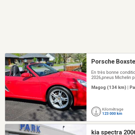
Porsche Boxste
En très bonne conditio
2026,pneus Michelin pi
pour me rejoindre 
Magog (134 km) | Pa
Kilométrage
123 000 km
kia spectra 200