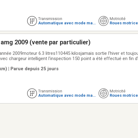
Transmission
Motricité
Automatique avec mode man
Roues motrice
uel
amg 2009 (vente par particulier)
c chargeur intelligent l'inspection 150 point a été effectué en fin 
ion ont été tous faits chez le
km) | Parue depuis 25 jours
cedesles
Transmission
Motricité
Automatique avec mode man
Roues motrice
uel