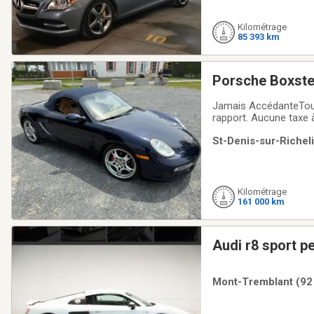
Kilométrage
85 393 km
Porsche Boxster.
Jamais AccédanteToujours bien entretenue. Aucune maintenance à prévoir. Tra
rapport. Aucune taxe à
St-Denis-sur-Richeli
Kilométrage
161 000 km
Audi r8 sport p
Mont-Tremblant (92 