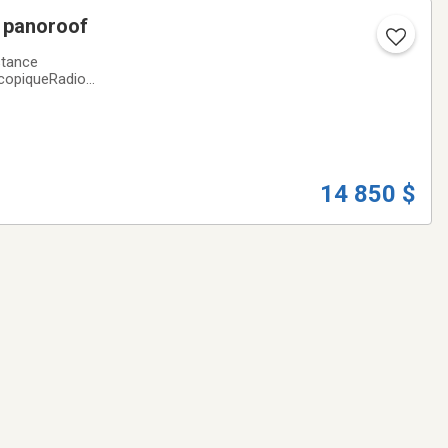
i panoroof
stance
scopiqueRadio
nAM/FM
14 850 $