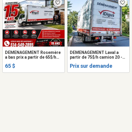
DEMENAGEMENT Rosemère
DEMENAGEMENT Laval a
a bas prix a partir de 65$/h
partir de 75$/h camion 20 -
camion 20 - 24 pieds +2
24 pieds + 2
65 $
Prix sur demande
demenageurs. 514-549-2895
demenageurs.514-993-2895