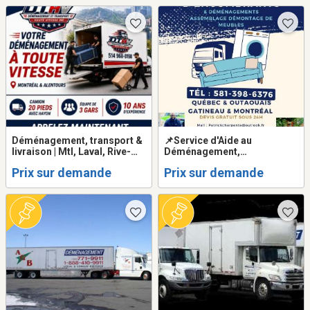
Déménagement, transport &
📌Service d'Aide au
livraison | Mtl, Laval, Rive-
Déménagement,
N/Sud
Manutention & Assemblage
Prix sur demande
Prix sur demande
de Meubles | Pro & Équipé