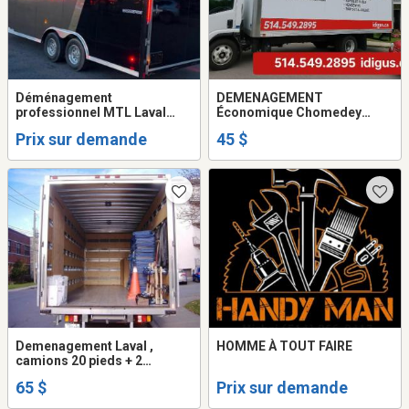
Déménagement
DEMENAGEMENT
professionnel MTL Laval
Économique Chomedey
Rive-Sud Rive-Nord
camion 20 pieds + 2
Prix sur demande
45 $
Laurentides — Camion fermé
déménageurs. 514-993-2895
20 pieds
Demenagement Laval ,
HOMME À TOUT FAIRE
camions 20 pieds + 2
demenageurs ( frais gas -
65 $
Prix sur demande
disel inclus dans prix ... )