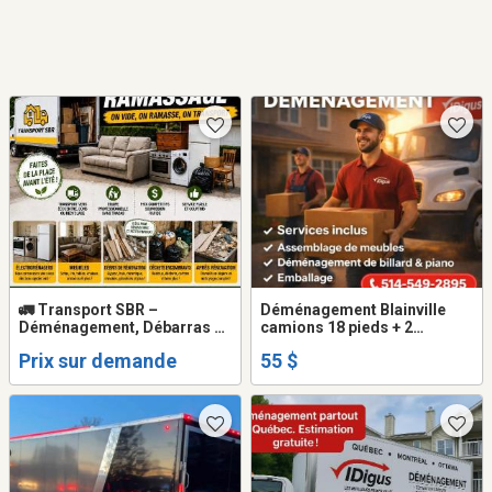
🚛 Transport SBR –
Déménagement Blainville
Déménagement, Débarras &
camions 18 pieds + 2
Ramassage Rapide à
déménageurs ( frais Gas -
Prix sur demande
55 $
Montréal/Laval
diesel inclus dans prix ... )