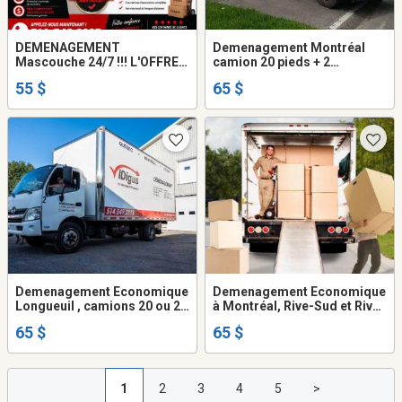
DEMENAGEMENT
Demenagement Montréal
Mascouche 24/7 !!! L'OFFRE
camion 20 pieds + 2
SPECIALE a partir de 55$ par
demenageurs . 514-549-
55 $
65 $
heure
2895
Demenagement Economique
Demenagement Economique
Longueuil , camions 20 ou 22
à Montréal, Rive-Sud et Rive-
pieds + 2 demenageurs (
Nord camions 18 ou 20 pieds
65 $
65 $
frais gas - disel inclus dans
+ 2 demenageurs
prix ... )
1
2
3
4
5
>