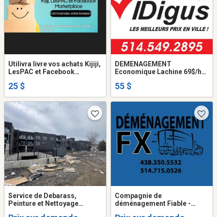
Utilivra livre vos achats Kijiji,
DEMENAGEMENT
LesPAC et Facebook
Economique Lachine 69$/h
Marketplace/ Utilivra
camion + 2 demenageurs.
25 $
55 $
delivers your Kijiji, LesPAC
514-993-2895
and Facebook Marketplace
purchases
Service de Debarass,
Compagnie de
Peinture et Nettoyage
déménagement Fiable -
résidentiel et commercial -
Pianos - Coffre forts - Spa -