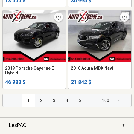
18 500 $
30 995 $
2019 Porsche Cayenne E-
2018 Acura MDX Navi
Hybrid
46 983 $
21 842 $
1
2
3
4
5
...
100
>
+
LesPAC