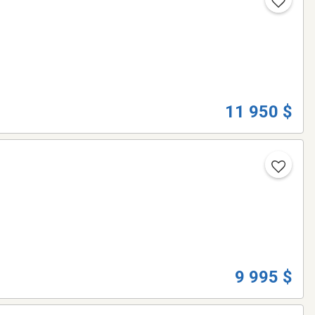
11 950 $
9 995 $