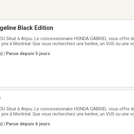
eline Black Edition
 Situé à Anjou. Le concessionnaire HONDA GABRIEL vous offre de
 prix à Montréal. Que vous recherchiez une berline, un VUS ou une vo
 chez nous la voiture que vous désirez au prix qui convient à votre 
) | Parue depuis 5 jours
agasinez en ligne, vous y
0
 Situé à Anjou. Le concessionnaire HONDA GABRIEL vous offre de
 prix à Montréal. Que vous recherchiez une berline, un VUS ou une vo
 chez nous la voiture que vous désirez au prix qui convient à votre 
) | Parue depuis 6 jours
agasinez en ligne, vous y