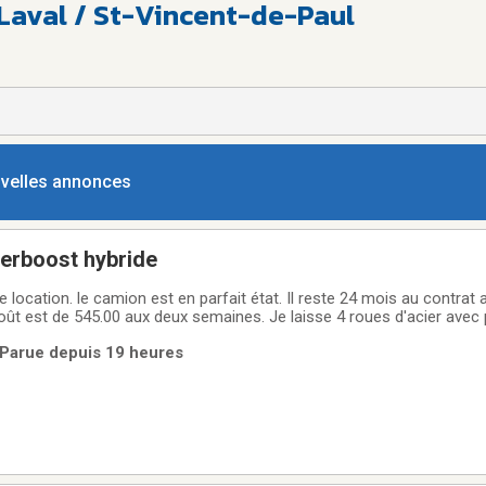
Laval / St-Vincent-de-Paul
ouvelles annonces
erboost hybride
 location. le camion est en parfait état. Il reste 24 mois au contrat a
ût est de 545.00 aux deux semaines. Je laisse 4 roues d'acier avec 
de la boite et des couvre sieges avant de tres bonne qualité. Je vous paie aussi le
 Parue depuis 19 heures
ion.