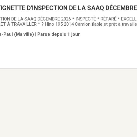
 VIGNETTE D'INSPECTION DE LA SAAQ DÉCEMBRE 
CTION DE LA SAAQ DÉCEMBRE 2026 * INSPECTÉ * RÉPARÉ * EXCEL
rHino 195 2014,
onnu pour sa robustesse, sa fiabilité et ses faibles coûts d'exploitat
-Paul (Ma ville) | Parue depuis 1 jour
 régional ou une