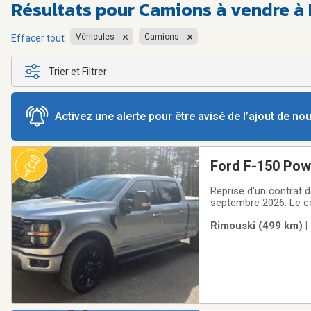
Résultats pour
Camions à vendre à 
Véhicules
Camions
Effacer tout
Trier et Filtrer
Activez une alerte pour être avisé de l’ajout de n
Ford F-150 Pow
Reprise d'un contrat de
septembre 2026. Le co
tres bon état, le couvercle 
Rimouski (499 km) |
premier mois de locat