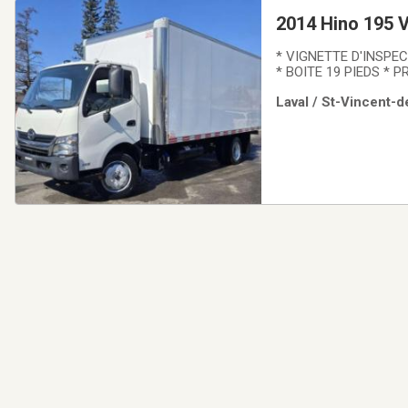
2014 Hino 195
* VIGNETTE D'INSPE
* BOITE 19 PIEDS * PRÊT À TRAVAILLER * ? Hino 195 2014 Camion fiable et prêt à travaille
camion de classe 4 rec
Laval / St-Vincent-de
livraison, le transport