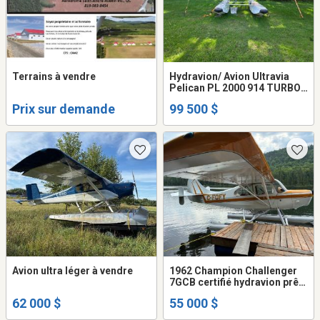
Terrains à vendre
Hydravion/ Avion Ultravia
Pelican PL 2000 914 TURBO
sur flottes
Prix sur demande
99 500 $
Avion ultra léger à vendre
1962 Champion Challenger
7GCB certifié hydravion prêt
à voler
62 000 $
55 000 $