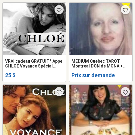
VRAI cadeau GRATUIT* Appel
MEDIUM Quebec TAROT
CHLOÉ Voyance Spécial
Montreal DON de MONA +
AMOUR Retour AVENIR
30Min GRATUIT VOYANCE
25 $
Prix sur demande
couple Prédictions 2026
TAROT LOVE PSYCHIC
100% JUSTE Chloé Tel: 514-
READING
969-2563