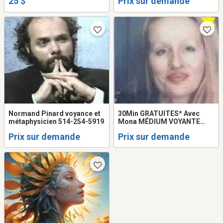
25 $
Prix sur demande
MEDIUM Montréal LOVE
Tarot READING
Normand Pinard voyance et
30Min GRATUITES* Avec
métaphysicien 514-254-5919
Mona MÉDIUM VOYANTE
HEALER LOVE PSYCHIC
Prix sur demande
Prix sur demande
READING FRANCE QUÉBEC