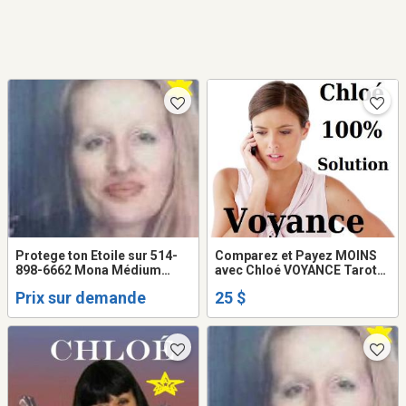
Protege ton Etoile sur 514-
Comparez et Payez MOINS
898-6662 Mona Médium
avec Chloé VOYANCE Tarot
VOYANTE Healer
VRAI Amour Argent Avenir
Prix sur demande
25 $
TEL: 514-969-2563