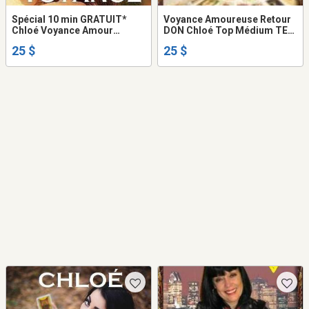
Spécial 10 min GRATUIT*
Voyance Amoureuse Retour
Chloé Voyance Amour
DON Chloé Top Médium TEL:
Retour Tarot Don UNIQUE
514-969-2563
25 $
25 $
Vérité Réponse CLAIRE en
DIRECT TEL: 514-969-2563