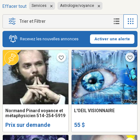
Services
Astrologie/voyance
Effacer tout
Trier et Filtrer
Recevez les nouvelles annonces
Activer une alerte
Normand Pinard voyance et
L'OEIL VISIONNAIRE
métaphysicien 514-254-5919
Prix sur demande
55 $