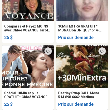
Comparez et Payez MOINS
30Min EXTRA GRATUIT*
avec Chloé VOYANCE Tarot
MONA Don UNIQUE* 514-
PRÉCIS et DATÉ 25$
898-6662 Médium VOYANTE
25 $
Prix sur demande
Tarot PSYCHIC TALISMAN
Spécial 10Min et plus
Destiny Swap CALL Mona
GRATUIT* Chloé VOYANCE
514.898.6662 Medium
Tarot Amour Argent Famille
HEALER Love PSYCHIC
25 $
Prix sur demande
Reading