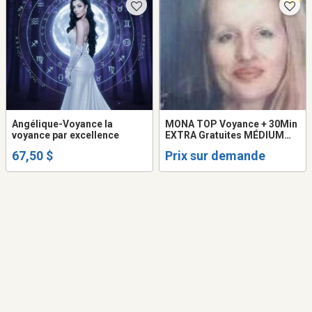
Angélique-Voyance la
MONA TOP Voyance + 30Min
voyance par excellence
EXTRA Gratuites MÉDIUM
QUÉBEC Voyante 514-898-
67,50 $
Prix sur demande
6662 TAROT LOVE Psychic
READING