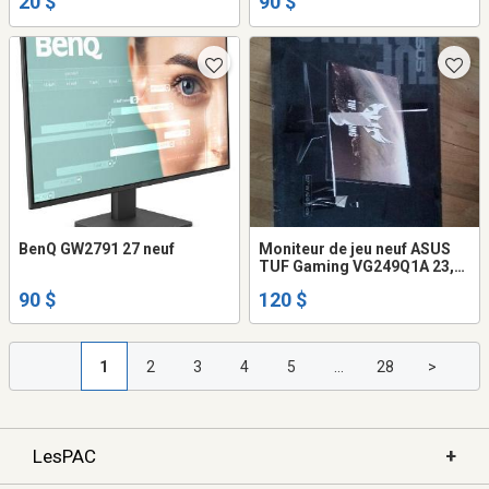
20 $
90 $
BenQ GW2791 27 neuf
Moniteur de jeu neuf ASUS
TUF Gaming VG249Q1A 23,8"
FHD 165 Hz 1 ms
90 $
120 $
1
2
3
4
5
...
28
>
+
LesPAC