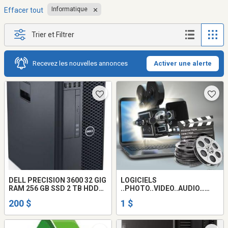
Informatique
Effacer tout
Trier et Filtrer
Recevez les nouvelles annonces
Activer une alerte
DELL PRECISION 3600 32 GIG
LOGICIELS
RAM 256 GB SSD 2 TB HDD
..PHOTO..VIDEO..AUDIO…
XEON 1650
MULTIMEDIA..PC..ET..MAC
200 $
1 $