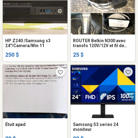
HP Z240 /Samsung s3
ROUTER Belkin N300 avec
24"/Camera/Win 11
transfo 120V/12V et fil de
branchement modem 1.5m
250 $
25 $
Étuit apad
Samsung S3 series 24
moniteur