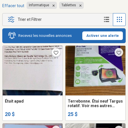
Informatique
Tablettes
Effacer tout
Trier et Filtrer
Recevez les nouvelles annonces
Activer une alerte
Étuit apad
Terrebonne. Étui neuf Targus
rotatif. Voir mes autres
annonces
20 $
25 $