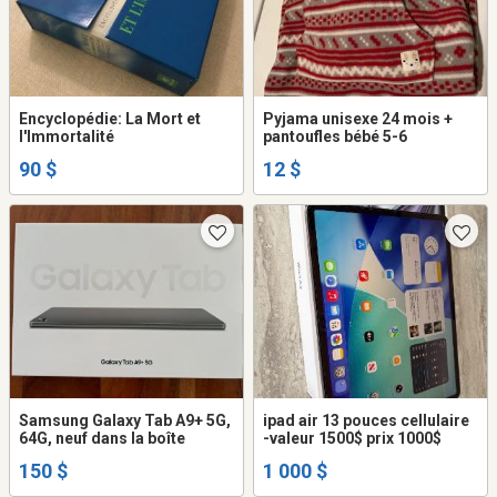
Encyclopédie: La Mort et
Pyjama unisexe 24 mois +
l'Immortalité
pantoufles bébé 5-6
90 $
12 $
Samsung Galaxy Tab A9+ 5G,
ipad air 13 pouces cellulaire
64G, neuf dans la boîte
-valeur 1500$ prix 1000$
150 $
1 000 $