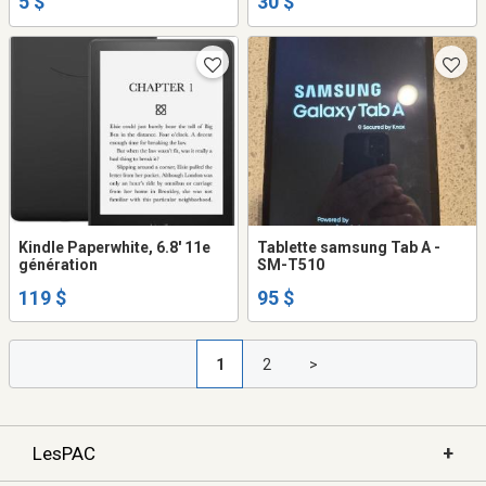
5 $
30 $
Kindle Paperwhite, 6.8' 11e
Tablette samsung Tab A -
génération
SM-T510
119 $
95 $
1
2
>
+
LesPAC