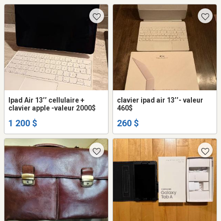
Ipad Air 13’’ cellulaire +
clavier ipad air 13’’- valeur
clavier apple -valeur 2000$
460$
1 200 $
260 $