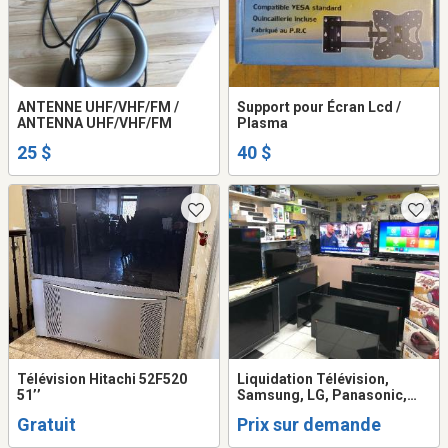
ANTENNE UHF/VHF/FM /
Support pour Écran Lcd /
ANTENNA UHF/VHF/FM
Plasma
25 $
40 $
Télévision Hitachi 52F520
Liquidation Télévision,
51’’
Samsung, LG, Panasonic,
Emerson, RCA, Sony, Haier,
Gratuit
Prix sur demande
Vente et Service