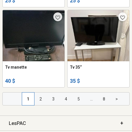
25 $
25 $
Tv manette
Tv 35”
40 $
35 $
1
2
3
4
5
...
8
>
+
LesPAC