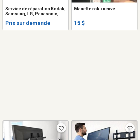
Service de réparation Kodak,
Manette roku neuve
Samsung, LG, Panasonic,
Emerson, RCA, Sony, Haier,
Prix sur demande
15 $
Insignia, Technics.