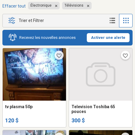
Électronique
Télévisions
Effacer tout
Trier et Filtrer
Recevez les nouvelles annonces
Activer une alerte
tv plasma 50p
Television Toshiba 65
pouces
120 $
300 $