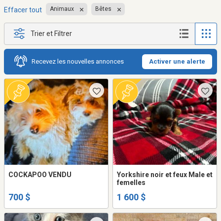
Animaux
Bêtes
Effacer tout
Trier et Filtrer
Recevez les nouvelles annonces
Activer une alerte
COCKAPOO VENDU
Yorkshire noir et feux Male et
femelles
700 $
1 600 $