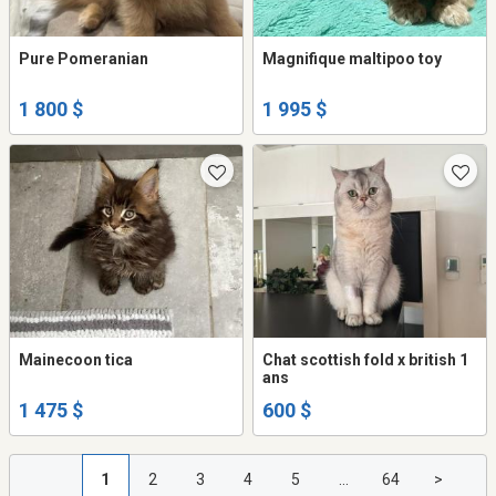
Pure Pomeranian
Magnifique maltipoo toy
1 800 $
1 995 $
Mainecoon tica
Chat scottish fold x british 1
ans
1 475 $
600 $
1
2
3
4
5
...
64
>