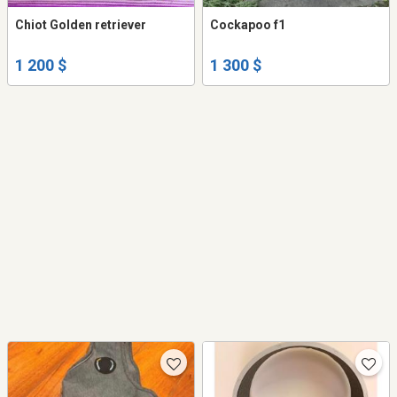
Chiot Golden retriever
Cockapoo f1
1 200 $
1 300 $