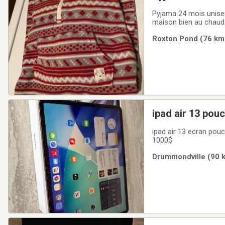
Pyjama 24 mois unisex
maison bien au chaud.
permet pas d’aller à l
Roxton Pond (76 km)
deux enfants.
ipad air 13 pouc
ipad air 13 ecran pouce
1000$
Drummondville (90 k