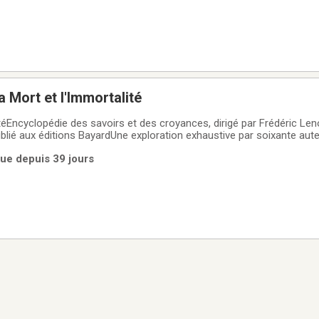
 Mort et l'Immortalité
téEncyclopédie des savoirs et des croyances, dirigé par Frédéric Len
ublié aux éditions BayardUne exploration exhaustive par soixante aut
des rites funéraires, des croyances en l'au-delà et des questions
rue depuis 39 jours
sé en deux partiesle "voyage