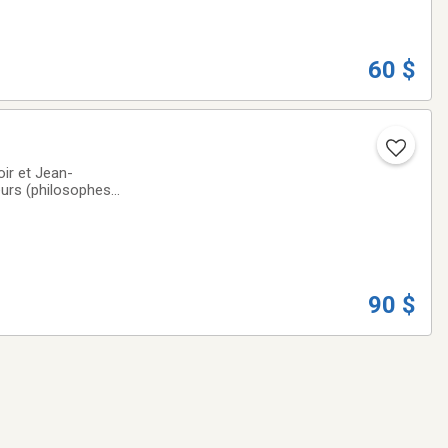
60 $
oir et Jean-
eurs (philosophes,
90 $