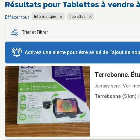
Résultats pour
Tablettes à vendre à
Informatique
Tablettes
Effacer tout
Trier et Filtrer
Activez une alerte pour être avisé de l’ajout de n
Terrebonne. Étu
Jamais servi. Voir m
Terrebonne (5 km) |