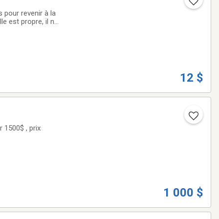
 pour revenir à la
e est propre, il ne
i n’ont servi qu’à
12 $
r 1500$ , prix
1 000 $