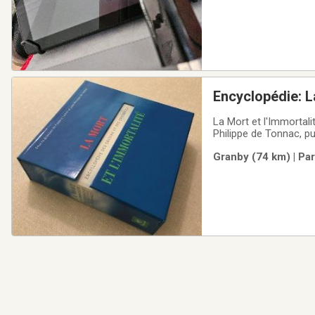
Encyclopédie: La
La Mort et l'Immortali
Philippe de Tonnac, p
historiens, médecins) 
Granby (74 km) | Pa
contemporaines...Divi