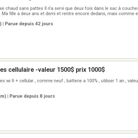
e chaud sans pattes Il n’a servi que deux fois dans le sac à couches
 Ma fille a deux ans et demi et rentre encore dedans, mais comme ell
a toilette seule ! Pantoufles chaudes et antidérapantes pointure 5-6 qu
 | Parue depuis 42 jours
es cellulaire -valeur 1500$ prix 1000$
s wi fi + cellular , comme neuf , batterie a 100% , utiliser 1 an , valeu
m) | Parue depuis 8 jours