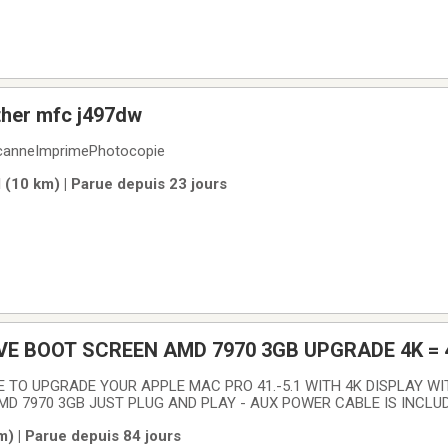
ther mfc j497dw
xScanneImprimePhotocopie
 (10 km) | Parue depuis 23 jours
VE BOOT SCREEN AMD 7970 3GB UPGRADE 4K =
 TO UPGRADE YOUR APPLE MAC PRO 41.-5.1 WITH 4K DISPLAY WI
MD 7970 3GB JUST PLUG AND PLAY - AUX POWER CABLE IS INCL
RRA 10.13.6 NATIVELY TOMOJAVE 10.14 - 10.14.6 CATALINA 10.15 
m) | Parue depuis 84 jours
Y 12 - 12.6.2 VENTURA 13 - 13.1 WINDOWS 10 WINDOWS 11