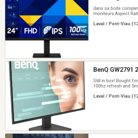
dans sa boite complet
moniteurs.Aspect Rat
Type IPS LCDFeatures
Laval / Pont-Viau (1
S30GDMPNnLS24D300G
BenQ GW2791 2
Still in box! Bought f
100hz refresh and 5
GW2791Most Suitable 
Laval / Pont-Viau (1
Resolution: 1920 x 10