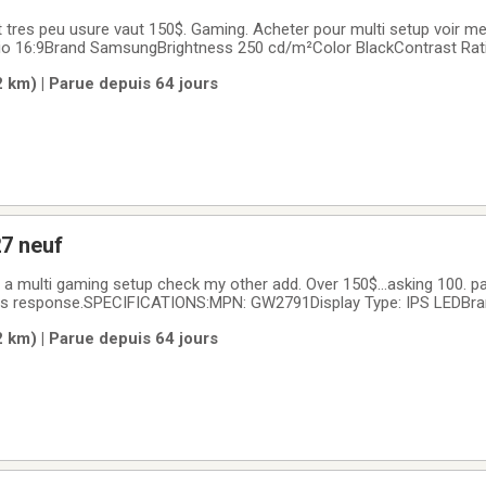
 tres peu usure vaut 150$. Gaming. Acheter pour multi setup voir m
io 16:9Brand SamsungBrightness 250 cd/m²Color BlackContrast Rat
 Tiltable, Wall MountableMaximum Resolution 1920 x 1080Model S3
2 km) | Parue depuis 64 jours
ANXZAProduct Line Samsung 3 SeriesRefresh Rate 100
7 neuf
or a multi gaming setup check my other add. Over 150$...asking 100. pa
ms response.SPECIFICATIONS:MPN: GW2791Display Type: IPS LEDBra
For: Casual ComputingColor: BlackProduct Line: BenQ GWScreen S
2 km) | Parue depuis 64 jours
80Refresh Rate: 100