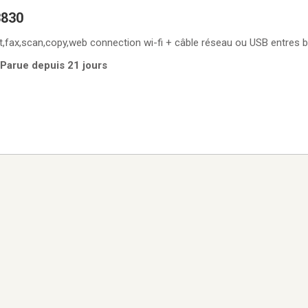
3830
Hp office jet 3830 print,fax,scan,copy,web connection wi-fi + 
 Parue depuis 21 jours