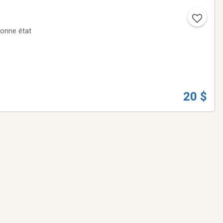
câble réseau ou USB entres bonne état
20 $