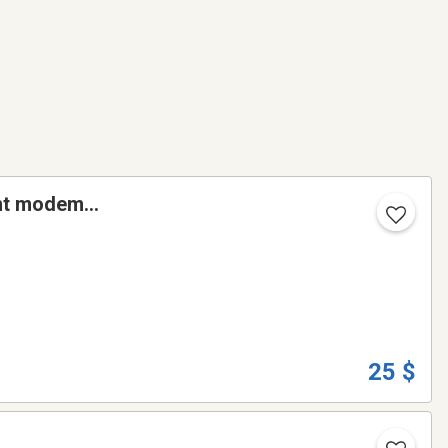
ent modem
25 $