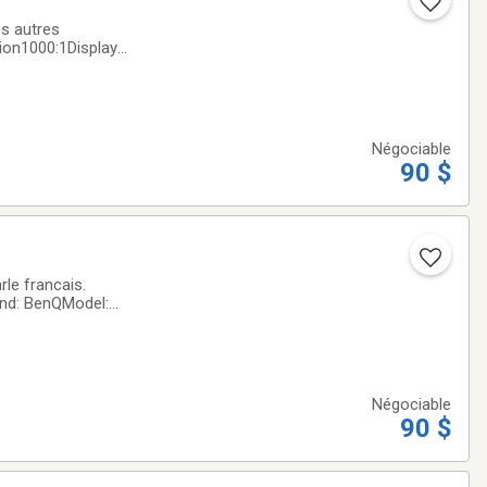
es autres
ion1000:1Display
Négociable
90 $
rle francais.
nd: BenQModel:
ize: 27 inMaximum
Négociable
90 $