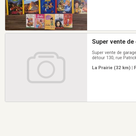
Super vente de
Super vente de garage. Outils, bibelots, tasses de collection, plein d’autre chose intéressante. Ça 
détour 130, rue Patric
La Prairie (32 km) |