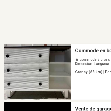
Commode en bo
🔥 commode 3 tiroirs
Dimension: Longueur:
🫶🏽Premier arrivé, pr
Granby (88 km) | Pa
Vente de garag