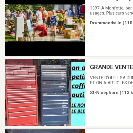
1397-A Monfette, par Foucault, St-Charles 30 mai de 8h-15hBeaucoup beaucoup d'articles neufs et d'autres
usagés. Plusieurs ven
Drummondville (110 
GRANDE VENTE
VENTE D'OUTILSA DRUMMONDVILLE SUR
ET ON A ARTICLES D
St-Nicéphore (113 k