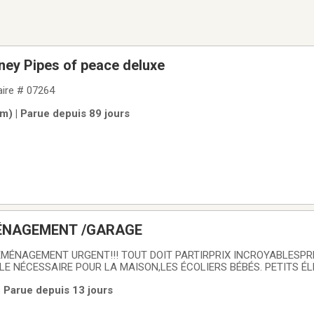
ney Pipes of peace deluxe
ire # 07264
m) | Parue depuis 89 jours
ÉNAGEMENT /GARAGE
MÉNAGEMENT URGENT!!! TOUT DOIT PARTIRPRIX INCROYABLESPRE
AIRE POUR LA MAISON,LES ÉCOLIERS BÉBÉS. PETITS ÉLECTROS, TABLES,
lle, verres dans leur emballage, chaises de plage presque neuves. Lit
 Parue depuis 13 jours
Coin rue côte St luc)contacter