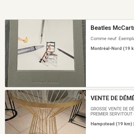
Beatles McCart
Comme neuf .Exempla
Montréal-Nord (19 k
VENTE DE DÉM
GROSSE VENTE DE DÉ
PREMIER SERVITOUT LE NÉCESS
TAPIS NEUFS!!!, vaisse
Hampstead (19 km) |
rue Heath, Hampstead(