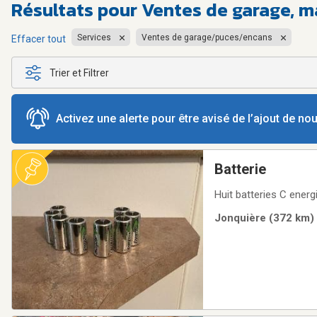
Résultats pour
Ventes de garage, ma
Services
Ventes de garage/puces/encans
Effacer tout
Trier et Filtrer
Activez une alerte pour être avisé de l’ajout de n
Batterie
Huit batteries C ener
Jonquière (372 km) 