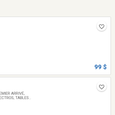
99 $
MIER ARRIVÉ,
 camping...ETC...9