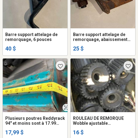
Barre support attelage de
Barre support attelage de
remorquage, 6 pouces
remorquage, abaissement
ou surélevé 4 pouces. AVEC
40 $
25 $
BOULE.
Plusieurs poutres Reddyrack
ROULEAU DE REMORQUE
94" et moins sont à 17.99
Wobble ajustable
chacune en autant que clés
automatique rouleaux22.50$
17,99 $
16 $
au moins 4 poutres nous
neufs 99$ pour 7=14$ ch