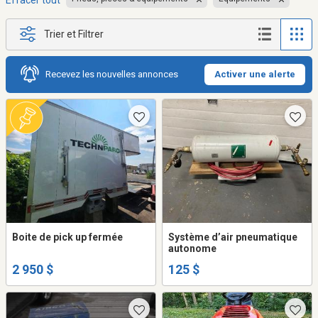
Effacer tout
Trier et Filtrer
Recevez les nouvelles annonces
Activer une alerte
Boite de pick up fermée
Système d’air pneumatique
autonome
2 950 $
125 $