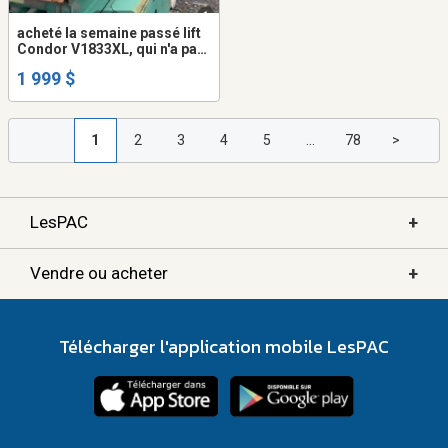
acheté la semaine passé lift
Condor V1833XL, qui n'a pas
fonctionné depuis 18 mois,
1 999 $
le vendeur nous a dit
abandonner par
l'entrepreneur 1999
1
2
3
4
5
...
78
>
+
LesPAC
+
Vendre ou acheter
Télécharger l'application mobile LesPAC