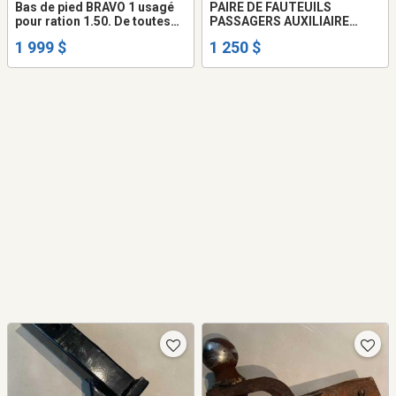
Bas de pied BRAVO 1 usagé
PAIRE DE FAUTEUILS
pour ration 1.50. De toutes
PASSAGERS AUXILIAIRE
génération le meilleur pied
POUR MOTORISÉ, alors que
1 999 $
1 250 $
sur le marché, le prix
votre couple associé
considéré votre vieux brisé
conduisent vous seriez assis
1999$ comptant
autour de la table ET
baudrier WOW