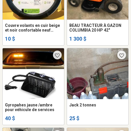
Couvre volants en cuir beige
BEAU TRACTEUR À GAZON
et noir confortable neuf
COLUMBIA 20 HP 42"
10$ch.
10 $
1 300 $
Gyropahes jaune /ambre
Jack 2 tonnes
pour véhicule de services
40 $
25 $