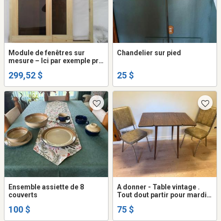
Module de fenêtres sur
Chandelier sur pied
mesure – Ici par exemple prix
pour 48’’x48’’
299,52 $
25 $
Ensemble assiette de 8
A donner - Table vintage .
couverts
Tout dout partir pour mardi 4
août
100 $
75 $