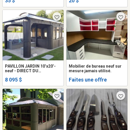
35 $
20 $
PAVILLON JARDIN 10’x20’-
Mobilier de bureau neuf sur
neuf - DIRECT DU
mesure jamais utilisé.
FABRICANT
8 095 $
Faites une offre