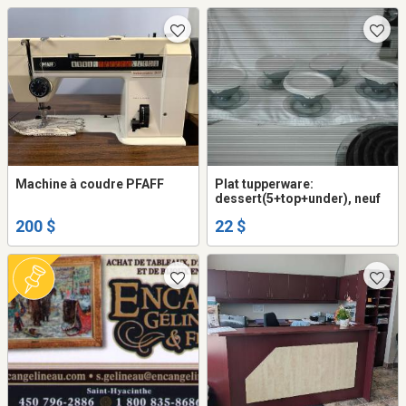
Machine à coudre PFAFF
Plat tupperware:
dessert(5+top+under), neuf
200 $
22 $