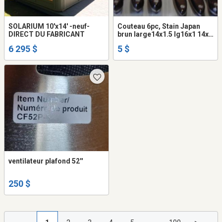
SOLARIUM 10'x14' -neuf-
Couteau 6pc, Stain Japan
DIRECT DU FABRICANT
brun large14x1.5 lg16x1 14x1
10x.75 12x1 neuf
6 295 $
5 $
ventilateur plafond 52''
250 $