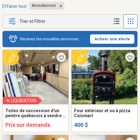
Ameublement
Effacer tout
Trier et Filtrer
Recevez les nouvelles annonces
Activer une alerte
LIQUIDATION
Toiles de succession d'un
Four extérieur et ou à pizza
peintre québecois à vendre à
Cuisinart
l'unité ou en lot.
Prix sur demande
400 $