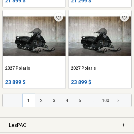
21 399 $
21 299 $
2027 Polaris
2027 Polaris
23 899 $
23 899 $
1
2
3
4
5
...
100
>
+
LesPAC