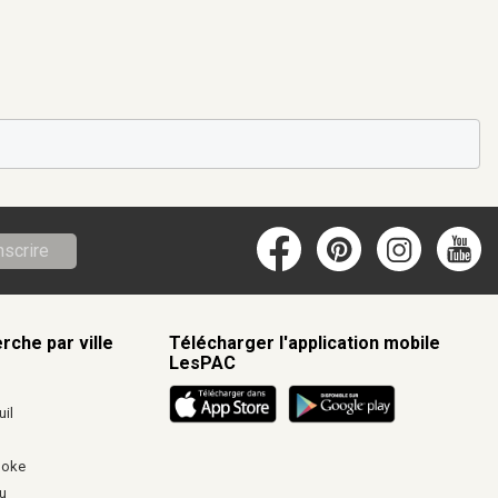
nscrire
rche par ville
Télécharger l'application mobile
LesPAC
c
il
ooke
u