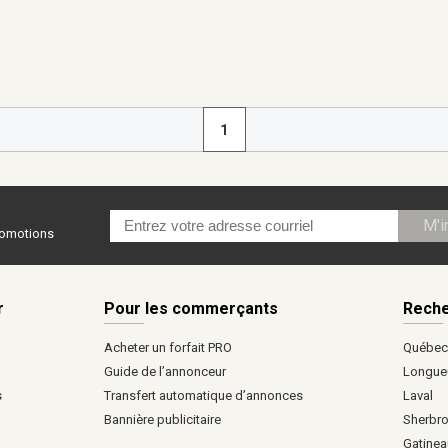
1
M'i
promotions
r
Pour les commerçants
Reche
Acheter un forfait PRO
Québe
Guide de l’annonceur
Longueu
s
Transfert automatique d’annonces
Laval
Bannière publicitaire
Sherbr
Gatinea