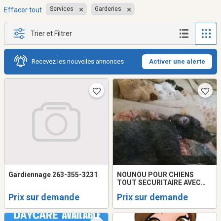
Services
Garderies
Effacer tout
Trier et Filtrer
Recevez les nouvelles annonces
Activer une alerte
Gardiennage 263-355-3231
NOUNOU POUR CHIENS
TOUT SECURITAIRE AVEC
COUR CLOTUREE..24HRS
Prix sur demande
Prix sur demande
SUR 24 SUR PLACE. 20ANS
EXPERIENCE