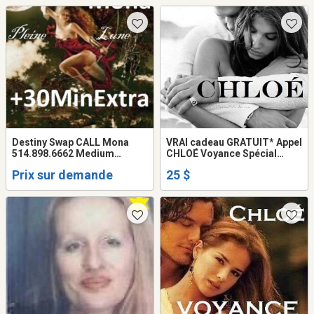
Destiny Swap CALL Mona
VRAI cadeau GRATUIT* Appel
514.898.6662 Medium
CHLOÉ Voyance Spécial
HEALER Love PSYCHIC
AMOUR Retour AVENIR
Prix sur demande
25 $
Reading
couple Prédictions 2026
100% JUSTE Chloé Tel: 514-
969-2563