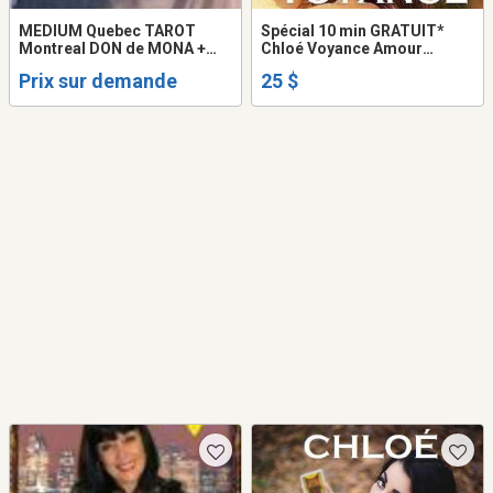
MEDIUM Quebec TAROT
Spécial 10 min GRATUIT*
Montreal DON de MONA +
Chloé Voyance Amour
30Min GRATUIT VOYANCE
Retour Tarot Don UNIQUE
Prix sur demande
25 $
TAROT LOVE PSYCHIC
Vérité Réponse CLAIRE en
READING
DIRECT TEL: 514-969-2563