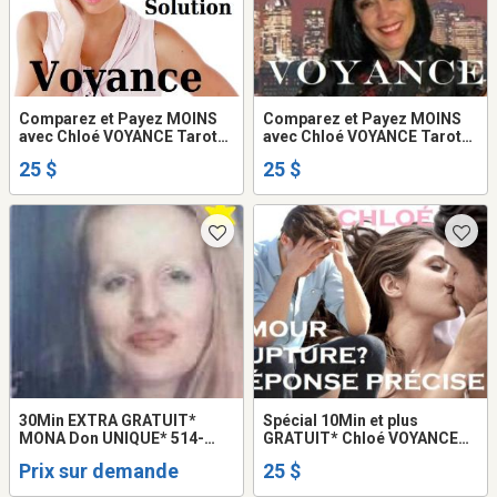
Comparez et Payez MOINS
Comparez et Payez MOINS
avec Chloé VOYANCE Tarot
avec Chloé VOYANCE Tarot
VRAI Amour Argent Avenir
PRÉCIS et DATÉ 25$
25 $
25 $
TEL: 514-969-2563
30Min EXTRA GRATUIT*
Spécial 10Min et plus
MONA Don UNIQUE* 514-
GRATUIT* Chloé VOYANCE
898-6662 Médium VOYANTE
Tarot Amour Argent Famille
Prix sur demande
25 $
Tarot PSYCHIC TALISMAN