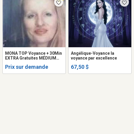
MONA TOP Voyance + 30Min
Angélique-Voyance la
EXTRA Gratuites MÉDIUM
voyance par excellence
QUÉBEC Voyante 514-898-
Prix sur demande
67,50 $
6662 TAROT LOVE Psychic
READING