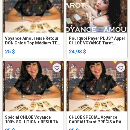
Voyance Amoureuse Retour
Pourquoi Payer PLUS? Appel
DON Chloé Top Médium TEL:
CHLOÉ VOYANCE Tarot
514-969-2563
SÉRIEUX de VÉRITÉ
25 $
24,98 $
Spécial CHLOÉ Voyance
CHLOÉ SPÉCIAL Voyance
100% SOLUTION + RÉSULTAT
CADEAU Tarot PRÉCIS à BAS
AMOUR Retour AVENIR Tel:
prix Tel 514-969-2563