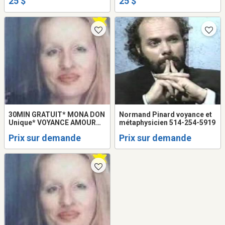
25 $
25 $
514-969-2563
30MIN GRATUIT* MONA DON
Normand Pinard voyance et
Unique* VOYANCE AMOUR
métaphysicien 514-254-5919
RETOUR 514-898-6662
Prix sur demande
Prix sur demande
MEDIUM Montréal LOVE
Tarot READING