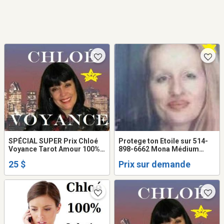
SPÉCIAL SUPER Prix Chloé
Protege ton Etoile sur 514-
Voyance Tarot Amour 100%
898-6662 Mona Médium
SOLUTION + RÉSULTAT TEL:
VOYANTE Healer
25 $
Prix sur demande
514-969-2563