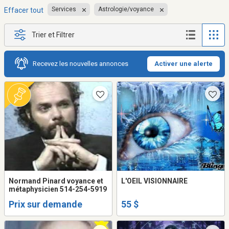
Services
Astrologie/voyance
Effacer tout
Trier et Filtrer
Recevez les nouvelles annonces
Activer une alerte
Normand Pinard voyance et
L'OEIL VISIONNAIRE
métaphysicien 514-254-5919
Prix sur demande
55 $