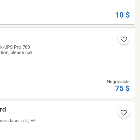
10 $
k-UPS Pro 700
ion, please call
ntre les
Négociable
75 $
ord
is laser à fil, HP