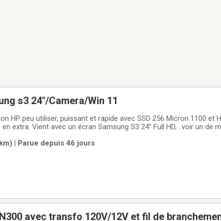
ung s3 24"/Camera/Win 11
n HP peu utiliser, puissant et rapide avec SSD 256 Micron 1100 et 
en extra. Vient avec un écran Samsung S3 24" Full HD, ..voir un de
vice name hp-z240-i5-7500Processor Intel(R) Core(TM) i5-7500 CP
 km) | Parue depuis 46 jours
.0 GB DDR4Graphics
N300 avec transfo 120V/12V et fil de branchem