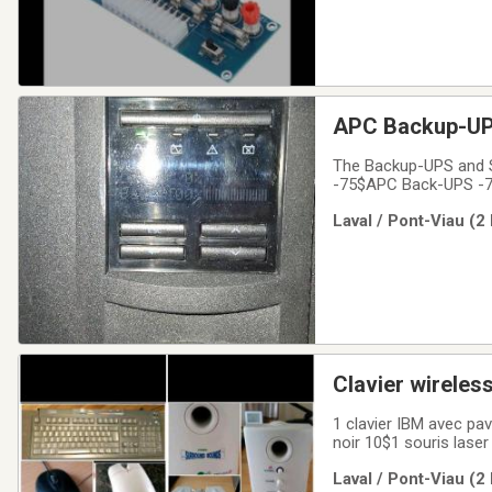
APC Backup-UP
The Backup-UPS and 
-75$APC Back-UPS -75$
Benone at 438-990-61
Laval / Pont-Viau (2
surtensions pour ord
Clavier wireles
1 clavier IBM avec pa
noir 10$1 souris laser
Laval / Pont-Viau (2