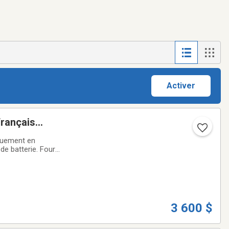
Activer
français
quement en
de batterie. Fourni
. Pour les
3 600 $