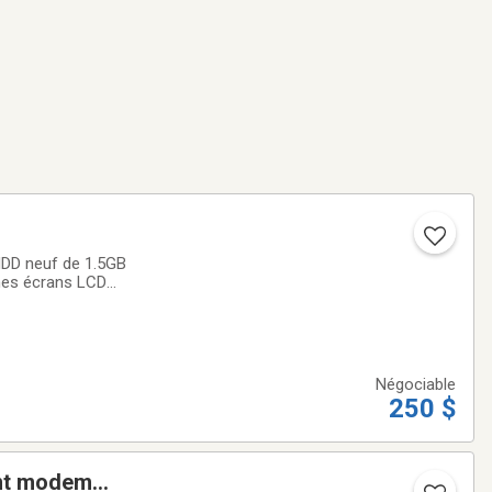
HDD neuf de 1.5GB
 mes écrans LCD
U @ 3.40GHz (3.41
Négociable
250 $
ent modem