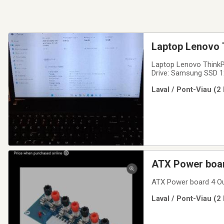
Laptop Lenovo 
Laptop Lenovo ThinkP
Drive: Samsung SSD 1
Professional- FRIf y
Laval / Pont-Viau (2
Processor: AMD A6-53
ATX Power boar
ATX Power board 4 Ou
Laval / Pont-Viau (2