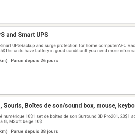
S and Smart UPS
Smart UPSBackup and surge protection for home computerAPC Bac
The units have battery in good conditionIf you need more informat
46.Onduleurs Backup-UPS et Smart-UPSSauvegarde et protection co
 km) | Parue depuis 26 jours
inateurs domestiquesAPC Back-UPS Pro 700
s, Souris, Boîtes de son/sound box, mouse, keyb
vé numérique 10$1 set de boîtes de son Surround 3D Pro201, 20$1 sour
 à fil, MSoft beige 10$
 km) | Parue depuis 38 jours