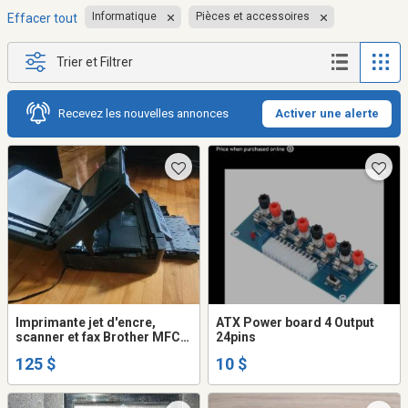
Informatique
Pièces et accessoires
Effacer tout
Trier et Filtrer
Recevez les nouvelles annonces
Activer une alerte
Imprimante jet d'encre,
ATX Power board 4 Output
scanner et fax Brother MFC-
24pins
J480DW
125 $
10 $