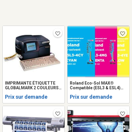
IMPRIMANTE ÉTIQUETTE
Roland Eco-Sol MAX®
GLOBALMARK 2 COULEURS
Compatible (ESL3 & ESL4)
AVEC KIT D'ENCRE
Plug & play - Encre Para-
Prix sur demande
Prix sur demande
Vision Eco-Sol ECO-Max
Cartouche de 440 ml Encre
OEM de Remplacement
Roland