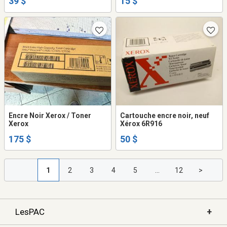
39 $
15 $
39$
Encre Noir Xerox / Toner
Cartouche encre noir, neuf
Xerox
Xérox 6R916
175 $
50 $
1
2
3
4
5
...
12
>
+
LesPAC