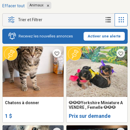
Animaux
Effacer tout
Trier et Filtrer
Recevez les nouvelles annonces
Activer une alerte
Chatons à donner
🐶🐶🐶Yorkshire Miniature A
VENDRE , Femelle 🐶🐶🐶
1 $
Prix sur demande