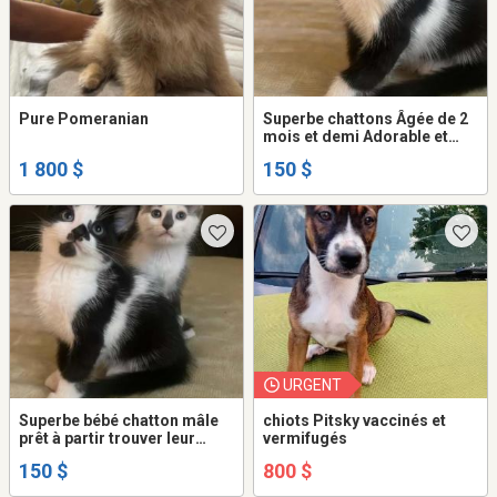
Pure Pomeranian
Superbe chattons Âgée de 2
mois et demi Adorable et
gentil Prêt à partir
1 800 $
150 $
URGENT
Superbe bébé chatton mâle
chiots Pitsky vaccinés et
prêt à partir trouver leur
vermifugés
nouvelle famille
150 $
800 $