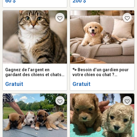
60 $
200 $
Gagnez de l’argent en
🐾 Besoin d’un gardien pour
gardant des chiens et chats
votre chien ou chat ?
🐶🐱
Montréal / Laval, Bois-des-
Gratuit
Gratuit
Filion, L'Assomption et
environs, PLessisville