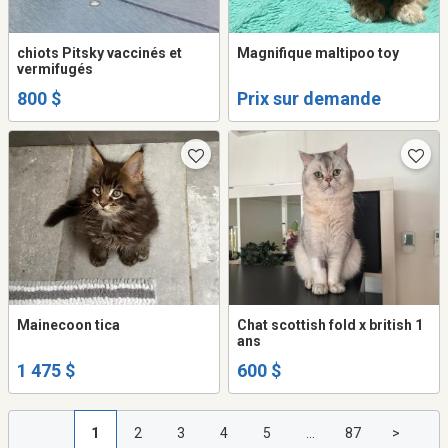
chiots Pitsky vaccinés et
Magnifique maltipoo toy
vermifugés
800 $
Prix sur demande
Mainecoon tica
Chat scottish fold x british 1
ans
1 475 $
600 $
1
2
3
4
5
...
87
>