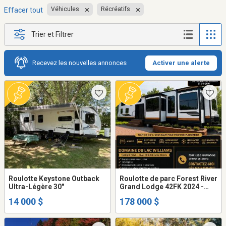
Véhicules
Récréatifs
Effacer tout
Trier et Filtrer
Recevez les nouvelles annonces
Activer une alerte
Roulotte Keystone Outback
Roulotte de parc Forest River
Ultra-Légère 30"
Grand Lodge 42FK 2024 -
Situé au Domaine Du Lac
14 000 $
178 000 $
William- Terrain et quai privé
inclus - 2 gazebos -remise-
foyer