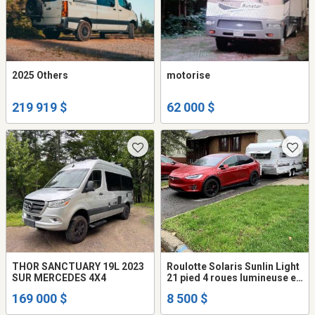
2025 Others
motorise
219 919 $
62 000 $
THOR SANCTUARY 19L 2023
Roulotte Solaris Sunlin Light
SUR MERCEDES 4X4
21 pied 4 roues lumineuse et
légère
169 000 $
8 500 $