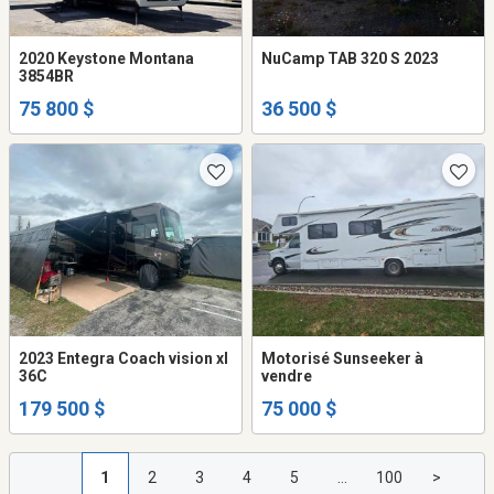
2020 Keystone Montana
NuCamp TAB 320 S 2023
3854BR
75 800 $
36 500 $
2023 Entegra Coach vision xl
Motorisé Sunseeker à
36C
vendre
179 500 $
75 000 $
1
2
3
4
5
...
100
>