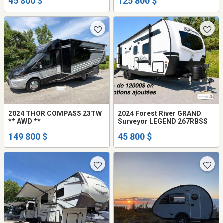
45 800 $
125 800 $
2024 THOR COMPASS 23TW
2024 Forest River GRAND
** AWD **
Surveyor LEGEND 267RBSS
149 800 $
45 800 $