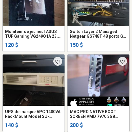
Moniteur de jeu neuf ASUS
Switch Layer 2 Managed
TUF Gaming VG249Q1A 23,8"
Netgear GS748T 48 ports GB
FHD 165 Hz 1 ms
+ 4 sfp
120 $
150 $
UPS de marque APC 1400VA
MAC PRO NATIVE BOOT
RackMount Model SU-
SCREEN AMD 7970 3GB
1400RM2U
UPGRADE 4K = 4 OUTPUTS
140 $
200 $