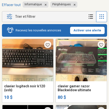
Informatique
Périphériques
Effacer tout
Trier et Filtrer
Recevez les nouvelles annonces
Activer une alerte
clavier logitech noir k120
clavier gamer razor
(usb)
Blackwidow ultimate
10 $
80 $