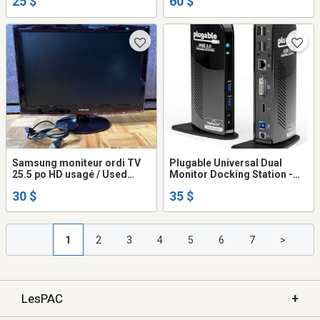
25 $
60 $
Samsung moniteur ordi TV
Plugable Universal Dual
25.5 po HD usagé / Used
Monitor Docking Station -
25.5" TV computer monitor
UD-3900
30 $
35 $
1
2
3
4
5
6
7
>
+
LesPAC