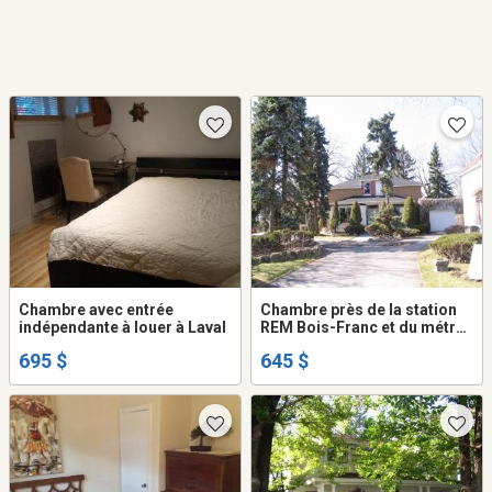
Chambre avec entrée
Chambre près de la station
indépendante à louer à Laval
REM Bois-Franc et du métro
Côte-Vertu -- Stationnement
695 $
645 $
privé - Private parking -
Metro Côte-Vertu