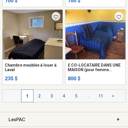
700 $
700 $
Chambre meublée à louer à
£ CO-LOCATAIRE DANS UNE
Laval
MAISON (pour femme
seulement) touts inclus.
235 $
800 $
1
2
3
4
5
...
11
>
+
LesPAC