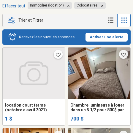
Immobilier (location)
Colocataires
Effacer tout
Trier et Filtrer
Recevez les nouvelles annonces
Activer une alerte
location court terme
Chambre lumineuse à louer
(octobre a avril 2027)
dans un 5 1/2 pour 800$ par
mois (B) (électricité, câble,
1 $
700 $
internet)