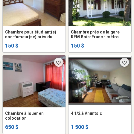
Chambre pour étudiant(e)
Chambre près de la gare
non-fumeur(se) près du
REM Bois-Franc - métro
métro Du Collège (8 minutes
Côte Vertu (avec
150 $
150 $
de marche)
stationnement privé)
Chambre à louer en
4 1/2 à Ahuntsic
colocation
650 $
1 500 $