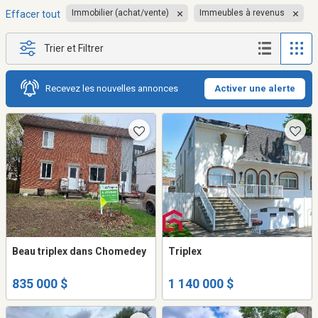
Immobilier (achat/vente)
Immeubles à revenus
Effacer tout
Trier et Filtrer
Recevez les nouvelles annonces
Activer une alerte
Beau triplex dans Chomedey
Triplex
835 000 $
1 140 000 $