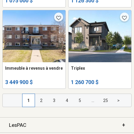
1 075 000 $
1 126 300 $
Immeuble à revenus à vendre
Triplex
3 449 900 $
1 260 700 $
1
2
3
4
5
...
25
>
+
LesPAC