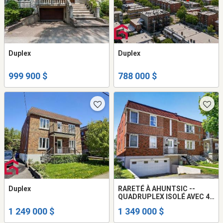
Duplex
Duplex
999 900 $
788 000 $
Duplex
RARETÉ À AHUNTSIC --
QUADRUPLEX ISOLÉ AVEC 4
GARAGES - 4plex / Immeuble
1 249 000 $
1 349 000 $
à revenu à vendre Montréal