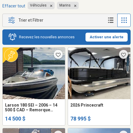
Véhicules
Marins
Effacer tout
Trier et Filtrer
Recevez les nouvelles annonces
Activer une alerte
Larson 180 SEI – 2006 – 14
2026 Princecraft
500 $ CAD – Remorque
incluse
14 500 $
78 995 $