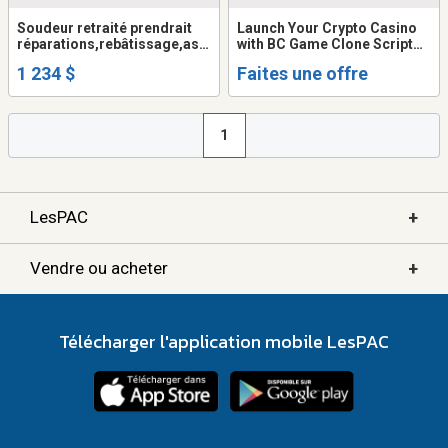
Soudeur retraité prendrait
Launch Your Crypto Casino
réparations,rebâtissage,ass
with BC Game Clone Script
emblage.etc..
Up to 30% Startup Discount
1 234 $
Faites une offre
1
+
LesPAC
+
Vendre ou acheter
Télécharger l'application mobile LesPAC