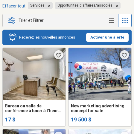
Services
Opportunités d'affaires/associés
Effacer tout
Trier et Filtrer
Recevez les nouvelles annonces
Activer une alerte
Bureau ou salle de
New marketing advertising
conférence à louer à l’heure
concept for sale
à St-Jérôme près du palais
17 $
19 500 $
de justice (espace de
coworking)