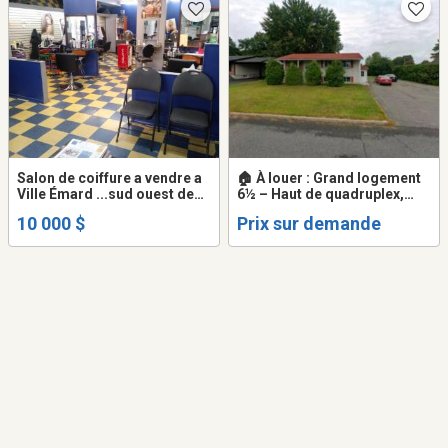
Salon de coiffure a vendre a
🏠 À louer : Grand logement
Ville Émard ...sud ouest de
6½ – Haut de quadruplex,
Montréal demande .. $
espace et tranquillité
10 000 $
Prix sur demande
10,000