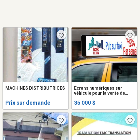
MACHINES DISTRIBUTRICES
Écrans numériques sur
véhicule pour la vente de
publicité. compagnie à
Prix sur demande
35 000 $
vendre