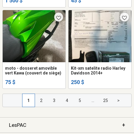
1 500 $
45 $
moto - dosseret amovible
Kit-xm satelite radio Harley
vert Kawa (couvert de siège)
Davidson 2014+
75 $
250 $
1
2
3
4
5
...
25
>
+
LesPAC