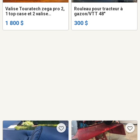
Valise Touratech zega pro 2,
Rouleau pour tracteur à
1 top case et 2 valise
gazon/VTT 48"
latéral,couleur noir avec
1 800 $
300 $
serrure