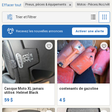
Pneus, pièces & équipements
Motos - Pièces/Acc/vêt
Effacer tout
Trier et Filtrer
Recevez les nouvelles annonces
Activer une alerte
Casque Moto XL jamais
contenants de gazoline
utilisé. Helmet Black
59 $
4 $