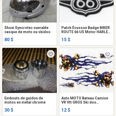
Shoei Syncrotec ouvrable
Patch Écusson Badge BIKER
casque de moto ou skidoo
ROUTE 66 US Motor HARLEY
HONDA YAMAHA SUZUKI
80 $
15 $
BORN to be FREE Ducati BMW
Indian Husqvarna Triumph
Embouts de guidon de
Auto MOTO Bateau Camion
motos en métal chromé
VR Vtt GROS Ski doo
Autocollant Sticker Decal
30 $
12 $
Squelette Tete Mort Bleu
Decalque Poster Drapeau Art