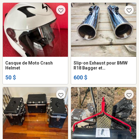
Mur Chambre Harley etc
Casque de Moto Crash
Slip-on Exhaust pour BMW
Helmet
R18 Bagger et
Transcontinental
50 $
600 $