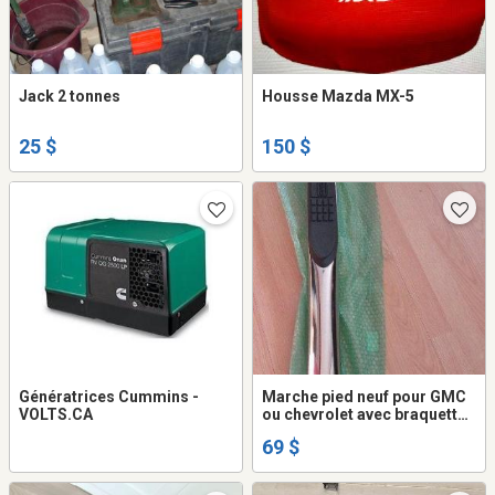
Jack 2 tonnes
Housse Mazda MX-5
25 $
150 $
Génératrices Cummins -
Marche pied neuf pour GMC
VOLTS.CA
ou chevrolet avec braquettes
neuves de 77po
69 $