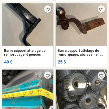
considéré votre vieux brisé
conduisent vous seriez assis
1999$ comptant
autour de la table ET
baudrier WOW
Barre support attelage de
Barre support attelage de
remorquage, 6 pouces
remorquage, abaissement
ou surélevé 4 pouces. AVEC
40 $
25 $
BOULE.