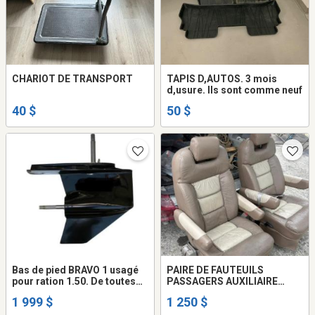
CHARIOT DE TRANSPORT
TAPIS D,AUTOS. 3 mois
d,usure. Ils sont comme neuf
40 $
50 $
Bas de pied BRAVO 1 usagé
PAIRE DE FAUTEUILS
pour ration 1.50. De toutes
PASSAGERS AUXILIAIRE
génération le meilleur pied
POUR MOTORISÉ, alors que
1 999 $
1 250 $
sur le marché, le prix
votre couple associé