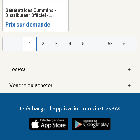
Génératrices Cummins -
Distributeur Officiel -
STORE.VOLTS.CA
Prix sur demande
1
2
3
4
5
...
63
>
+
LesPAC
+
Vendre ou acheter
Télécharger l'application mobile LesPAC