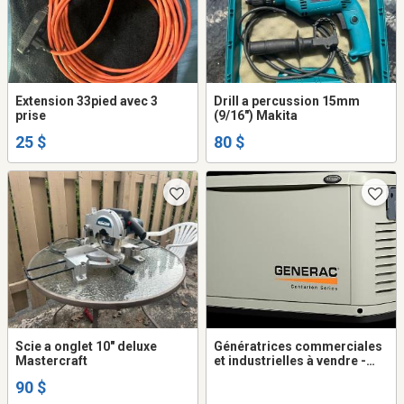
Extension 33pied avec 3
Drill a percussion 15mm
prise
(9/16") Makita
25 $
80 $
Scie a onglet 10" deluxe
Génératrices commerciales
Mastercraft
et industrielles à vendre -
VOLTS.CA
90 $