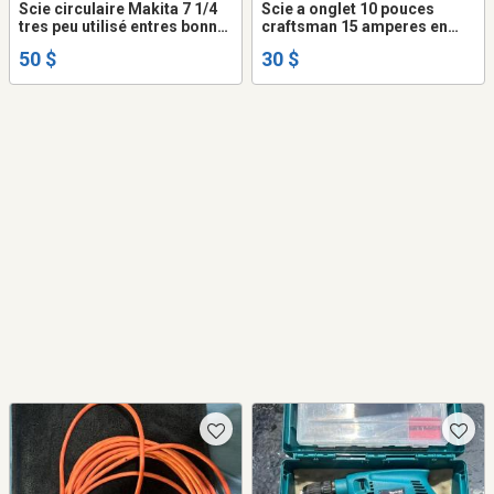
Scie circulaire Makita 7 1/4
Scie a onglet 10 pouces
tres peu utilisé entres bonne
craftsman 15 amperes en
condition
bon etat tres robuste
50 $
30 $
poignée besoin de
reparation recollé ou autre