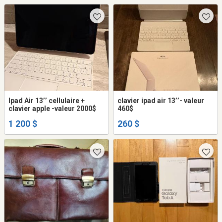
Ipad Air 13’’ cellulaire +
clavier ipad air 13’’- valeur
clavier apple -valeur 2000$
460$
1 200 $
260 $