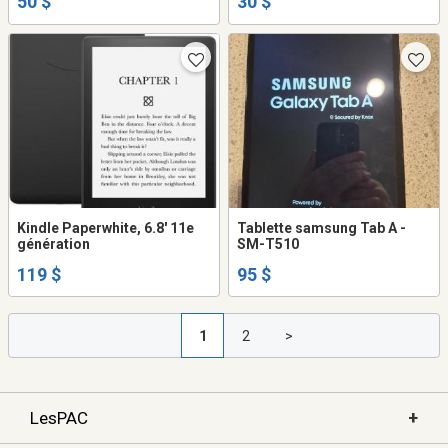
50 $
30 $
Kindle Paperwhite, 6.8' 11e
Tablette samsung Tab A -
génération
SM-T510
119 $
95 $
1
2
>
+
LesPAC