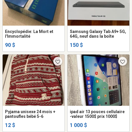
Encyclopédie: La Mort et
Samsung Galaxy Tab A9+ 5G,
l'Immortalité
64G, neuf dans la boîte
90 $
150 $
Pyjama unisexe 24 mois +
ipad air 13 pouces cellulaire
pantoufles bébé 5-6
-valeur 1500$ prix 1000$
12 $
1 000 $