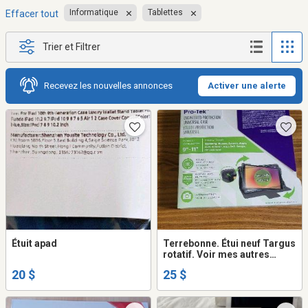
Informatique
Tablettes
Effacer tout
Trier et Filtrer
Recevez les nouvelles annonces
Activer une alerte
Étuit apad
Terrebonne. Étui neuf Targus
rotatif. Voir mes autres
annonces
20 $
25 $