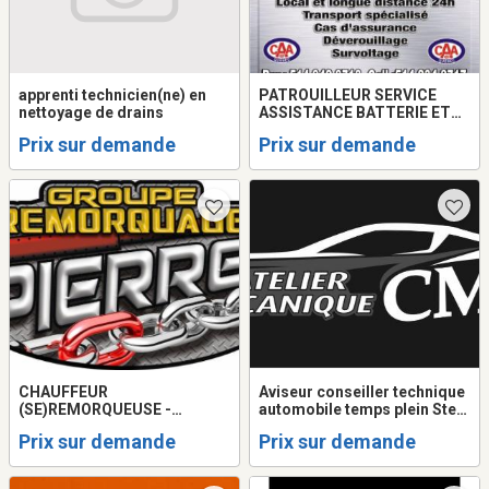
apprenti technicien(ne) en
PATROUILLEUR SERVICE
nettoyage de drains
ASSISTANCE BATTERIE ET
CHAUFFEUR
Prix sur demande
Prix sur demande
REMORQUEUSE/TOWING
CHAUFFEUR
Aviseur conseiller technique
(SE)REMORQUEUSE -
automobile temps plein Ste-
TOWING DEMANDÉ ET
Anne-des-lacs
Prix sur demande
Prix sur demande
CHAUFFEUR DE QUICK