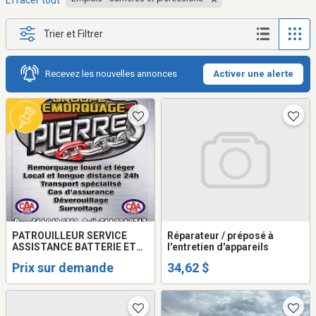
Effacer tout
Trier et Filtrer
Recevez les nouvelles annonces
Activer une alerte
PATROUILLEUR SERVICE
Réparateur / préposé à
ASSISTANCE BATTERIE ET
l'entretien d'appareils
CHAUFFEUR
Prix sur demande
34,62 $
REMORQUEUSE/TOWING