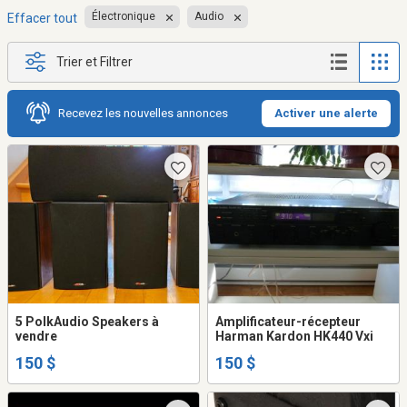
Électronique
Audio
Effacer tout
Trier et Filtrer
Recevez les nouvelles annonces
Activer une alerte
5 PolkAudio Speakers à
Amplificateur-récepteur
vendre
Harman Kardon HK440 Vxi
150 $
150 $