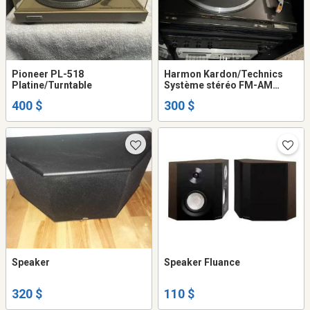
Pioneer PL-518
Harmon Kardon/Technics
Platine/Turntable
Système stéréo FM-AM
Récep/Lecteur
400 $
300 $
CD/Platin/Tape
Speaker
Speaker Fluance
320 $
110 $