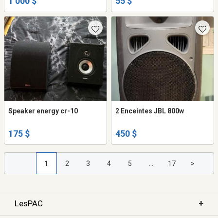
1 000 $
55 $
Speaker energy cr-10
2 Enceintes JBL 800w
175 $
450 $
1
2
3
4
5
...
17
>
+
LesPAC