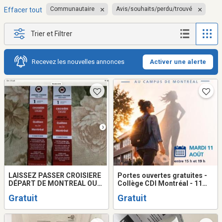
Communautaire
Avis/souhaits/perdu/trouvé
Effacer tout
Trier et Filtrer
Recevez les nouvelles annonces
Activer une alerte
LAISSEZ PASSER CROISIERE
Portes ouvertes gratuites -
DÉPART DE MONTREAL OU
Collège CDI Montréal - 11
QUEBEC
août
Gratuit
Gratuit