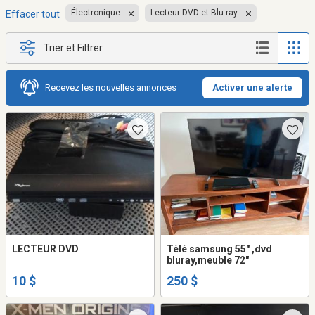
Électronique
Lecteur DVD et Blu-ray
Effacer tout
Trier et Filtrer
Recevez les nouvelles annonces
Activer une alerte
LECTEUR DVD
Télé samsung 55" ,dvd
bluray,meuble 72"
10 $
250 $