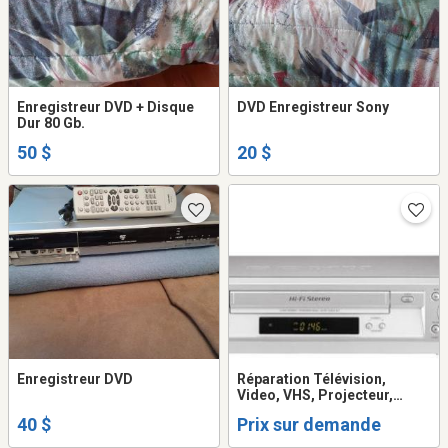
Enregistreur DVD + Disque
DVD Enregistreur Sony
Dur 80 Gb.
50 $
20 $
Enregistreur DVD
Réparation Télévision,
Video, VHS, Projecteur,
Système de son, Table
40 $
Prix sur demande
tournante, Ordinateur