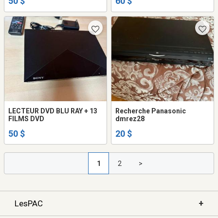
50 $
60 $
LECTEUR DVD BLU RAY + 13
Recherche Panasonic
FILMS DVD
dmrez28
50 $
20 $
1
2
>
+
LesPAC