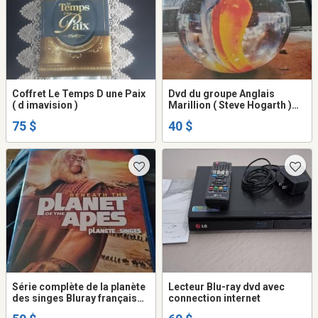
Coffret Le Temps D une Paix
Dvd du groupe Anglais
( d imavision )
Marillion ( Steve Hogarth )
LIVE
75 $
40 $
Série complète de la planète
Lecteur Blu-ray dvd avec
des singes Bluray français
connection internet
anglais