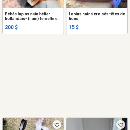
Bébés lapins nain bélier
Lapins nains croisés têtes de
hollandais- (nain) femelle et
lions.
mâle
200 $
15 $