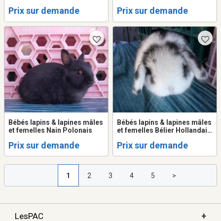
Prix sur demande
Prix sur demande
Bébés lapins & lapines mâles
Bébés lapins & lapines mâles
et femelles Nain Polonais
et femelles Bélier Hollandais
( Bélier Nain )
Prix sur demande
Prix sur demande
1
2
3
4
5
>
+
LesPAC