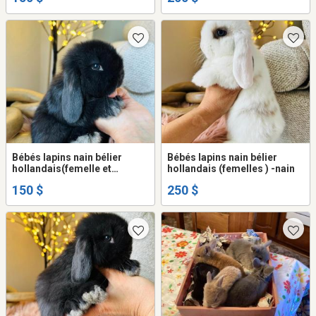
Bébés lapins nain bélier
Bébés lapins nain bélier
hollandais(femelle et
hollandais (femelles ) -nain
mâle)pure race
150 $
250 $