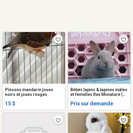
Pinsons mandarin joues
Bébés lapins & lapines mâles
noirs et joues rouges
et femelles Rex Miniature (
Mini-Rex )
15 $
Prix sur demande