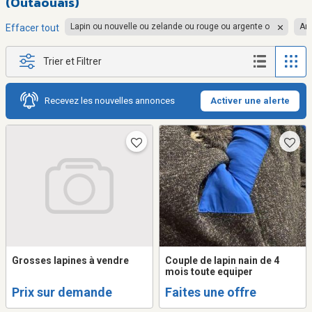
(Outaouais)
Lapin ou nouvelle ou zelande ou rouge ou argente o
An
Effacer tout
Trier et Filtrer
Recevez les nouvelles annonces
Activer une alerte
Grosses lapines à vendre
Couple de lapin nain de 4
mois toute equiper
Prix sur demande
Faites une offre