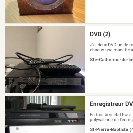
DVD (2)
J’ai deux DVD un de marque Sony et l’autre 
Ste-Catherine-de-la
Enregistreur D
En très bon état.Pour
polyvalence de l'enreg
divertissement à domi
St-Pierre-Baptiste (
de profiter aisément 