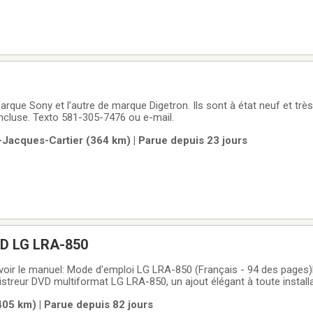
de marque Digetron. Ils sont à état neuf et très propre. Ils ont
chacun une manette incluse. Texto 581-305-7476 ou e-mail.
-Jacques-Cartier (364 km) | Parue depuis 23 jours
VD LG LRA-850
 voir le manuel: Mode d'emploi LG LRA-850 (Français - 94 des pages
istreur DVD multiformat LG LRA-850, un ajout élégant à toute install
cile. Compatible avec une grande variété de formats DVD, ce modè
405 km) | Parue depuis 82 jours
de vos films et musiques