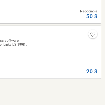
Négociable
50 $
ess software
es- Links LS 1998
Arnold Palmer (4
20 $