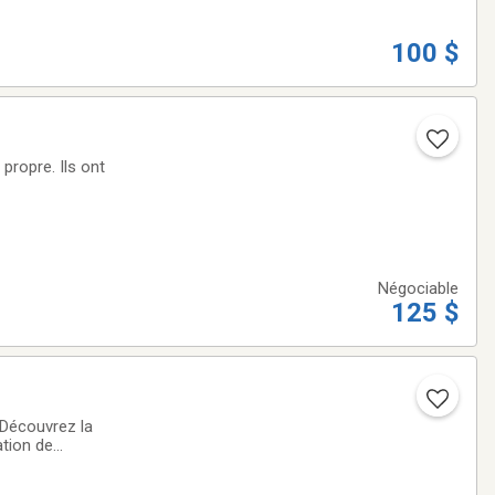
100 $
Négociable
125 $
)Découvrez la
ation de
le LG vous permet