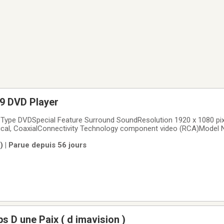
9 DVD Player
ype DVDSpecial Feature Surround SoundResolution 1920 x 1080 pi
cal, CoaxialConnectivity Technology component video (RCA)Model
m Weight 6.51 PoundsAudio Output Mode SurroundA propos de cet 
m) | Parue depuis 56 jours
 surround sound• 24-bit/96-kHz digital-audio
s D une Paix ( d imavision )