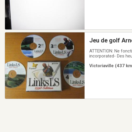
Jeu de golf Arn
ATTENTION: Ne fonctio
incorporated- Des heur
Edition with Arnold Pa
Victoriaville (437 k
CD’s)- Links LS 2000 