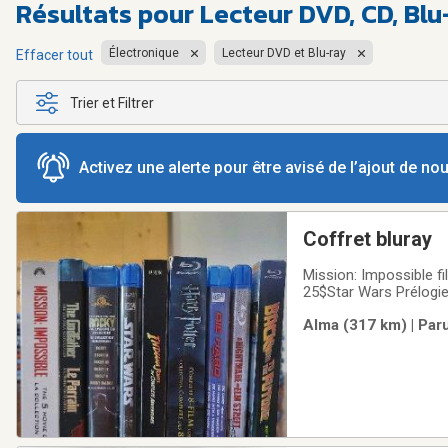
Résultats pour
Lecteur DVD, CD, Bl
Électronique
Lecteur DVD et Blu-ray
Effacer tout
Trier et Filtrer
Activez une alerte pour être avisé de l’ajout de n
Coffret bluray
Mission: Impossible films 20$Le Parrain (Coppola Restoration) 30$Rocky – The Undisputed Collection
25$Star Wars Prélogie
Alma (317 km) | Par