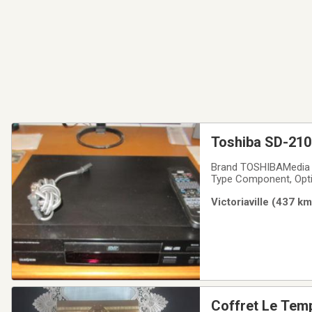
Toshiba SD-210
Brand TOSHIBAMedia T
Type Component, Opti
SD2109Color BlackIte
Victoriaville (437 k
Dolby Digital and DTS
Coffret Le Temp