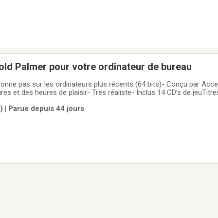
old Palmer pour votre ordinateur de bureau
nne pas sur les ordinateurs plus récents (64 bits)- Conçu par Acc
es et des heures de plaisir- Très réaliste- Inclus 14 CD’s de jeuTitr
lmer at Latrobe C.C. (4 CD’s)- Links LS 1999 (Upgrade Version) with 
m) | Parue depuis 44 jours
with Arnold