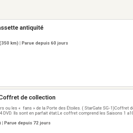
 cd et cassette antiquité
(350 km) | Parue depuis 60 jours
Coffret de collection
rs ou les « fans » de la Porte des Étoiles. ( StarGate SG-1)Coffret d
54 DVD. Ils sont en parfait état.Le coffret comprend les Saisons 1 a1
de 50$ sur le premier prix demandé
| Parue depuis 72 jours