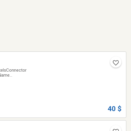
xelsConnector
 Name
item• Outputs
40 $