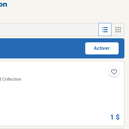
on
Activer
1 $