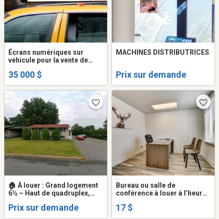
Écrans numériques sur
MACHINES DISTRIBUTRICES
véhicule pour la vente de
publicité. compagnie à
35 000 $
Prix sur demande
vendre
🏠 À louer : Grand logement
Bureau ou salle de
6½ – Haut de quadruplex,
conférence à louer à l’heure
espace et tranquillité
à St-Jérôme près du palais
Prix sur demande
17 $
de justice (espace de
coworking)