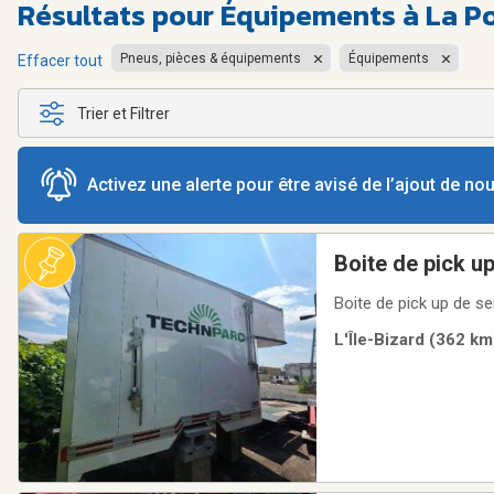
Résultats pour
Équipements à La Po
Pneus, pièces & équipements
Équipements
Effacer tout
Trier et Filtrer
Activez une alerte pour être avisé de l’ajout de n
Boite de pick u
Boite de pick up de se
L'Île-Bizard (362 km