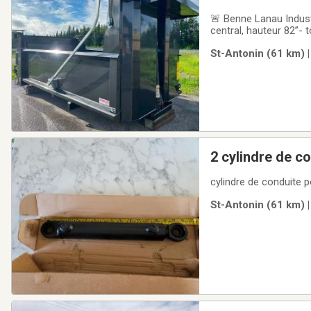
🚨 Benne Lanau Indust
central, hauteur 82’’-
Charcoal Grey Metalli
St-Antonin (61 km) |
2 cylindre de c
St-Antonin (61 km) |