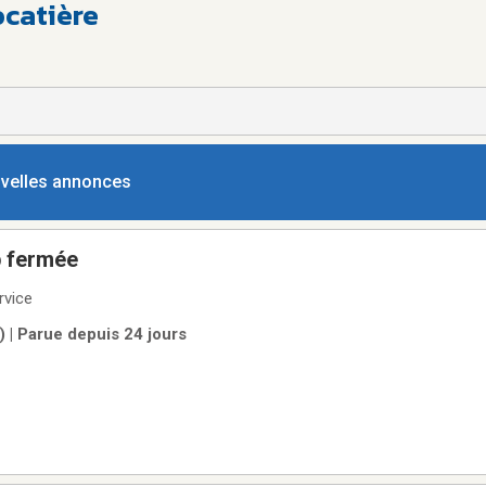
catière
ouvelles annonces
p fermée
rvice
) | Parue depuis 24 jours