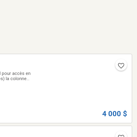
al pour accès en
es) la colonne
grande remorque
4 000 $