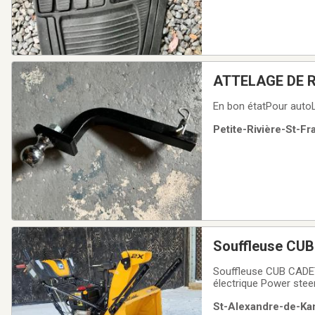
ATTELAGE DE 
En bon étatPour autoL
Petite-Rivière-St-Fr
Souffleuse CUB CADET HD 26" 2X 272cc 2 phases ( souffleur ) usagé MODEL HD 26''M
électrique Power stee
vitesses reculonsHui
St-Alexandre-de-Kam
2550$+taxes ( 2933$ a