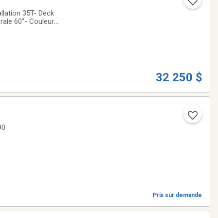
llation 35T- Deck
ale 60’’- Couleur :
32 250 $
L90
Prix sur demande