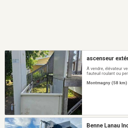
ascenseur extér
À vendre, élévateur ve
fauteuil roulant ou p
L'acheteur doit s'occ
Montmagny (58 km) |
ou un camion de type 
Benne Lanau In