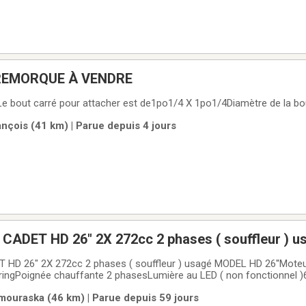
REMORQUE À VENDRE
e bout carré pour attacher est de1po1/4 X 1po1/4Diamètre de la bo
ançois (41 km) | Parue depuis 4 jours
Souffleuse CUB CADET HD 26" 2X 272cc 2 phases ( souffleur 
oteur 272ccDémarreur
ringPoignée chauffante 2 phasesLumière au LED ( non fonctionnel )6
le moteur neufsaint-alexandre de kamouraska1400$ FERMEse vend n
ouraska (46 km) | Parue depuis 59 jours
vec taxes )je livre pas je me