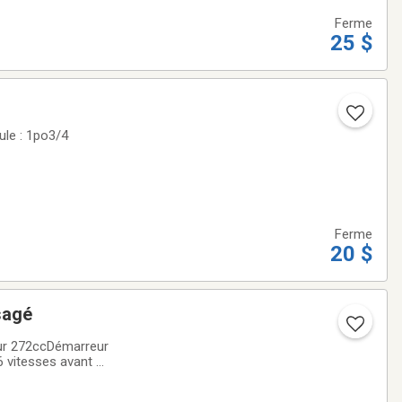
Ferme
25 $
ule : 1po3/4
Ferme
20 $
) usagé
 vitesses avant 2
euf a