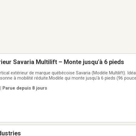
ieur Savaria Multilift – Monte jusqu'à 6 pieds
rtical extérieur de marque québécoise Savaria (Modèle Multilift). Idé
ersonne à mobilité réduite.Modèle qui monte jusqu'à 6 pieds (96 pouc
uper du débranchement, du démontage et du transport. Prévoir une 
 Parue depuis 8 jours
pickup (le
dustries