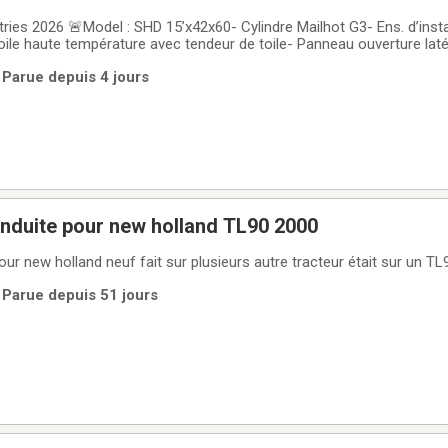
ries 2026 🚨Model : SHD 15’x42x60- Cylindre Mailhot G3- Ens. d’insta
 toile haute température avec tendeur de toile- Panneau ouverture latér
c Prix : 32 250.00$ Contact : Tommy Boutin 📞 418-894-3997
 Parue depuis 4 jours
onduite pour new holland TL90 2000
cylindre de conduite pour new holland neuf fait sur plusieurs autre tracteur était sur un T
 Parue depuis 51 jours