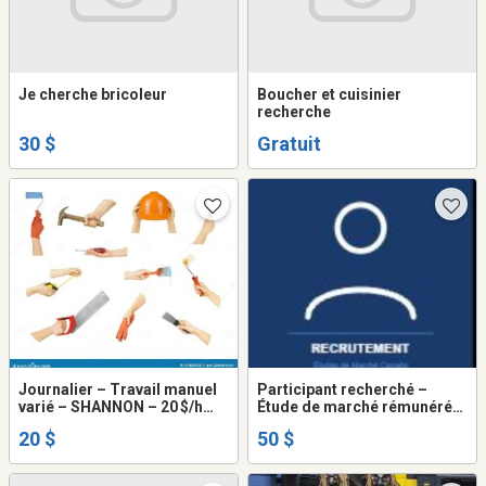
Je cherche bricoleur
Boucher et cuisinier
recherche
30 $
Gratuit
Journalier – Travail manuel
Participant recherché –
varié – SHANNON – 20 $/h
Étude de marché rémunérée
CAD
50 $ – 40 à 69 ans
20 $
50 $