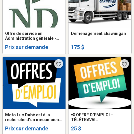
Offre de service en
Demenagement shawinigan
Administration générale -
Optivance secrétariat
Prix sur demande
175 $
général
Moto Luc Dubé est à la
📢 OFFRE D’EMPLOI –
recherche d’un mécanicien
TÉLÉTRAVAIL
de moto pour la saison 2026.
Prix sur demande
25 $