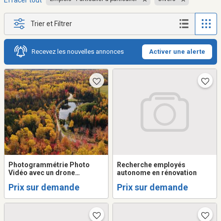
Effacer tout
Trier et Filtrer
Recevez les nouvelles annonces
Activer une alerte
Photogrammétrie Photo
Recherche employés
Vidéo avec un drone
autonome en rénovation
Chaudière-Appalache St-
Prix sur demande
Prix sur demande
Jean Port-Joli Montmagny
L'islet, Beauce St-Pamphile
Lévis