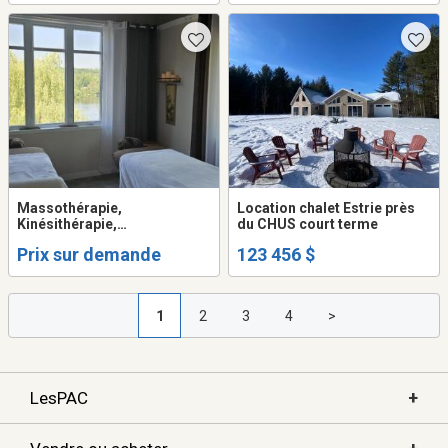
Massothérapie,
Location chalet Estrie près
Kinésithérapie,
du CHUS court terme
Orthothérapie
Prix sur demande
123 456 $
1
2
3
4
>
+
LesPAC