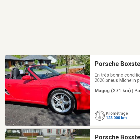
Porsche Boxste
En très bonne conditio
2026,pneus Michelin pi
pour me rejoindre 
Magog (271 km) | Pa
Kilométrage
123 000 km
Porsche Boxster.