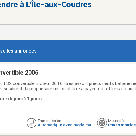
endre à L'Île-aux-Coudres
ouvelles annonces
nvertible 2006
6 LS2 convertible moteur 364 6 litres avec 4 pneus neufs batterie ne
essusdirect du propriétaire une seul taxe a payerTout offre raisonna
rue depuis 21 jours
Transmission
Motricité
Automatique avec mode man
Roues motrice
uel