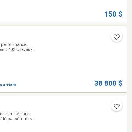
150 $
n performance,
ppant 402 chevaux
confort légendaire
38 800 $
s arrière
d'été passétoutes