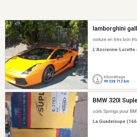
lambor
voiture en très bon ét
L'Ancienne-Lorette 
Kilométrage
99 328 712 km
BMW 320I Suple
coils Springs pour B
La Guadeloupe (166 