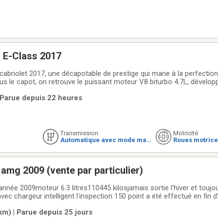
 E-Class 2017
briolet 2017, une décapotable de prestige qui marie à la perfectio
ous le capot, on retrouve le puissant moteur V8 biturbo 4.7L, dévelo
e, offrant des accélérations impressionnantes tout en conservant le 
 Parue depuis 22 heures
voiture est
Transmission
Motricité
Automatique avec mode man
Roues motrice
uel
amg 2009 (vente par particulier)
c chargeur intelligent l'inspection 150 point a été effectué en fin 
ion ont été tous faits chez le
km) | Parue depuis 25 jours
cedesles