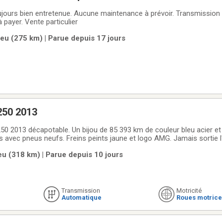
nsmission manuel. À 6
 payer. Vente particulier
eu (275 km) | Parue depuis 17 jours
250 2013
e 85 393 km de couleur bleu acier et intérieur cuir
eu (318 km) | Parue depuis 10 jours
mations
Transmission
Motricité
Automatique
Roues motrice