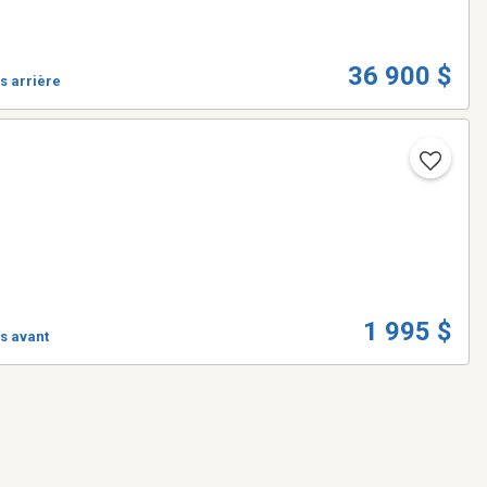
36 900 $
s arrière
1 995 $
s avant