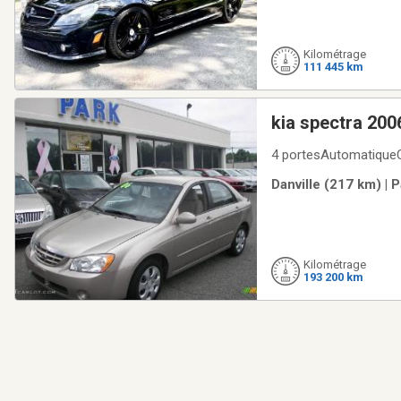
Kilométrage
111 445 km
kia spectra 200
4 portesAutomatiqueC
Danville (217 km) | 
Kilométrage
193 200 km