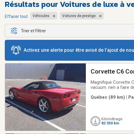
Résultats pour
Voitures de luxe à v
Véhicules
Voitures de prestige
Effacer tout
Trier et Filtrer
Activez une alerte pour être avisé de l’ajout de n
Corvette C6 Co
Magnifique Corvette C
vacuum. rien a faire d
considérée.
Québec (89 km) | Pa
Kilométrage
82 350 km