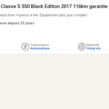
Classe S 550 Black Edition 2017 116km garanti
iped, sun roof moon roof et plus
Parfaite condition 4 pneus hiver 4 pneus d été. Équipement plus que complet.
arue depuis 25 jours
Transmission
Motricité
Automatique
Intégrale