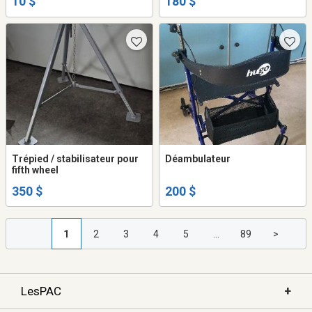
10 $
180 $
Trépied / stabilisateur pour
Déambulateur
fifth wheel
350 $
200 $
1
2
3
4
5
...
89
>
+
LesPAC