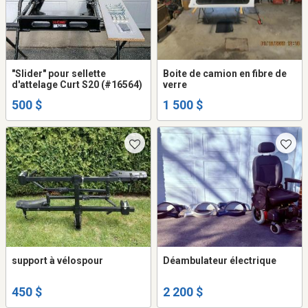
"Slider" pour sellette
Boite de camion en fibre de
d'attelage Curt S20 (#16564)
verre
500 $
1 500 $
support à vélospour
Déambulateur électrique
450 $
2 200 $