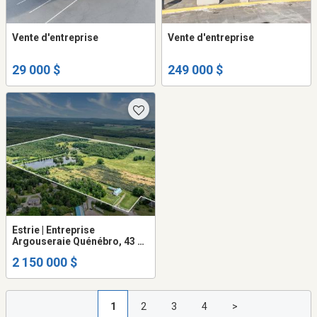
Vente d'entreprise
Vente d'entreprise
29 000 $
249 000 $
Estrie | Entreprise
Argouseraie Quénébro, 43 ha
+ résidence, agrotourisme,
2 150 000 $
domaine magnifique!
1
2
3
4
>