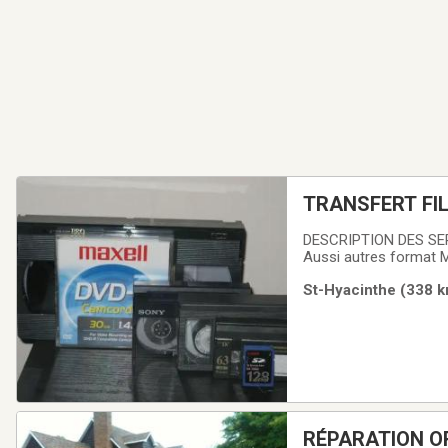
TRANSFERT FI
DESCRIPTION DES SERVICESTransfert de films KODAK R8mm-S8mm ( pellicules des années 40-50-60-70 .
Aussi autres format M
Sony 8mm-Hi8mm -dig
St-Hyacinthe (338 k
d'enfance & famille à
RÉPARATION O