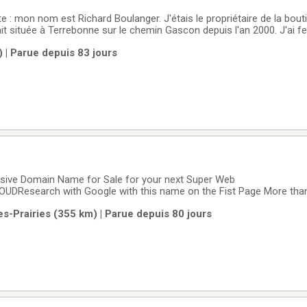
e : mon nom est Richard Boulanger. J'étais le propriétaire de la bou
 située à Terrebonne sur le chemin Gascon depuis l'an 2000. J'ai f
 continue, pour mon grand
 | Parue depuis 83 jours
ordinateurs,
ive Domain Name for Sale for your next Super Web
DResearch with Google with this name on the Fist Page More tha
ister and for Sale with Name CheapONLY $ 24,500 us
es-Prairies (355 km) | Parue depuis 80 jours