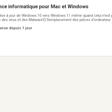
ance informatique pour Mac et Windows
 Mise à jour de Windows 10 vers Windows 11 même quand celui n’est 
 des virus et des Malware3) Remplacement des pièces d'ordinateur 
es5) Installations des logiciels d’applications6) Mise à jour de la mé
arue depuis 1 jour
de Windows