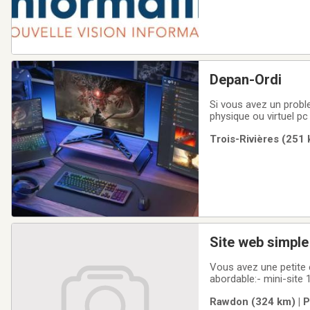
Depan-Ordi
Si vous avez un probl
physique ou virtuel pc
Trois-Rivières (251 
Site web simple 
Vous avez une petite 
abordable:- mini-site
page propre pour expl
Rawdon (324 km) | P
clientsPas besoin d'un