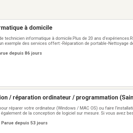
rmatique à domicile
e technicien informatique à domicile.Plus de 20 ans d'expériences.Ri
n exemple des services offert:-Réparation de portable-Nettoyage d
tion de routeur-Installation/configuration de Windows -et plus..N'hé
arue depuis 86 jours
 demandes ou
tion / réparation ordinateur / programmation (Sai
our réparer votre ordinateur (Windows / MAC OS) ou faire l'installati
également de la conception de logiciel sur mesure. Si vous avez be
 vente d'ordinateur de bureau et portable (neufs et reconditionnés).Vo
| Parue depuis 53 jours
ue j'offre :•