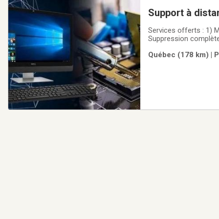
Support à dist
Services offerts : 1)
Suppression complète
restauration des donné
Québec (178 km) | P
etc.7) Restauration 