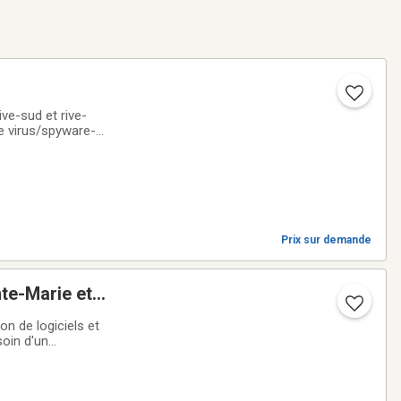
ve-sud et rive-
e virus/spyware-
sitez pas à me
Prix sur demande
nte-Marie et
on de logiciels et
soin d'un
ici quelques