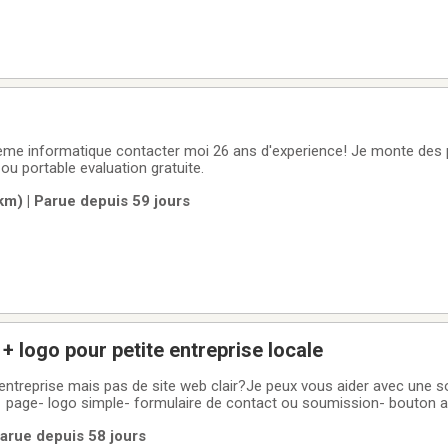
eme informatique contacter moi 26 ans d'experience! Je monte des pcs
 ou portable evaluation gratuite.
km) | Parue depuis 59 jours
+ logo pour petite entreprise locale
entreprise mais pas de site web clair?Je peux vous aider avec une so
 1 page- logo simple- formulaire de contact ou soumission- bouton a
iquer vos services- petite automatisation pour repondre plus vite 
arue depuis 58 jours
 gros projet