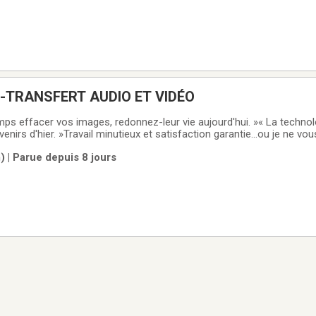
-TRANSFERT AUDIO ET VIDÉO
mps effacer vos images, redonnez-leur vie aujourd'hui. »« La technol
enirs d'hier. »Travail minutieux et satisfaction garantie...ou je ne vo
que je suis dans le domaine et je me suis procuré de très bons appar
 | Parue depuis 8 jours
ms