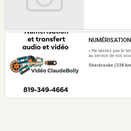
NUMÉRISATION
« Ne laissez pas le te
au service de vos souv
fait plusieurs années 
Sherbrooke (338 km)
effectuer le travail fil