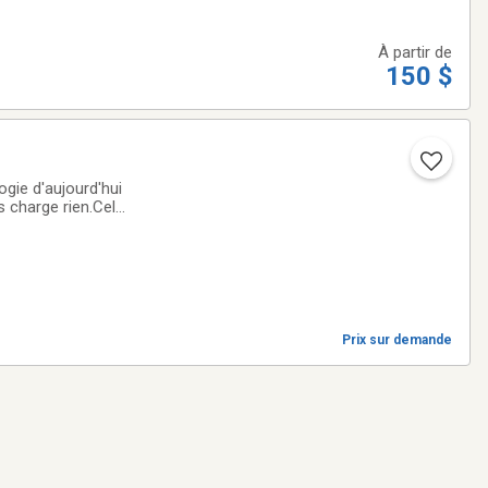
À partir de
150 $
ogie d'aujourd'hui
us charge rien.Cela
eils pour
Prix sur demande