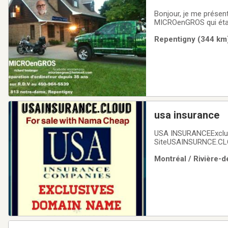
Bonjour, je me présent
MICROenGROS qui était
boutique en décembre 2024. Et je suis actuellement à la semi-retraite, mais je
Repentigny (344 km)
plaisir, à réparer des 
usa insurance
USA INSURANCEExclus
SiteUSAINSURNCE.CLOU
Visitors fo MonthReg
Montréal / Rivière-d