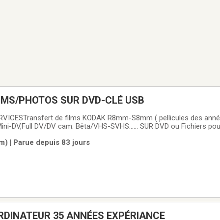
LMS/PHOTOS SUR DVD-CLÉ USB
ini-DV,Full DV/DV cam. Bêta/VHS-SVHS...... SUR DVD ou Fichiers pou
ital8 (PAL/NTSC)& DIAPOS & négatifs y compris APN cartouche. V
m) | Parue depuis 83 jours
 regarder pour le temps des fêtes
RDINATEUR 35 ANNÉES EXPÉRIANCE