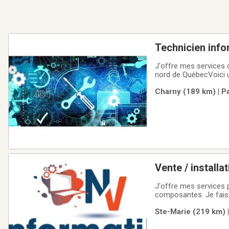
Technicien info
J'offre mes services d
nord de QuébecVoici u
Installation/configura
Charny (189 km) | P
contacter pour toute
Vente / installa
environs)
J'offre mes services p
composantes. Je fais 
ordinateur, je fais la
Ste-Marie (219 km) 
exemples de services q