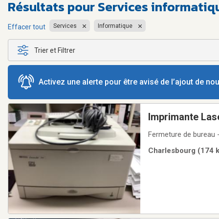
Résultats pour
Services informatiq
Services
Informatique
Effacer tout
Trier et Filtrer
Activez une alerte pour être avisé de l’ajout de n
Imprimante Las
Fermeture de bureau 
Charlesbourg (174 k