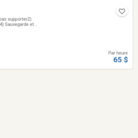
pas supporter2)
4) Sauvegarde et
moire, logiciels
Par heure
65 $