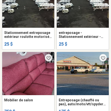
Stationnement entreposage
entreposage -
extérieur roulotte motorisé
Stationnement extérieur -
remorque auto
roulotte - motorisé -
25 $
25 $
remorque - auto
Mobilier de salon
Entreposage (chauffé ou
pas), auto/moto/vtt/spyder/
motoneige/roulotte/VR/