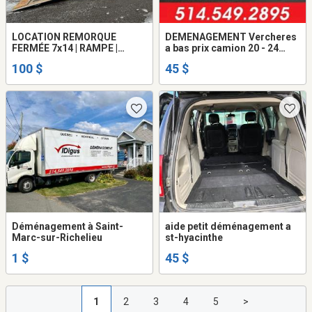
LOCATION REMORQUE
DEMENAGEMENT Vercheres
FERMÉE 7x14 | RAMPE |
a bas prix camion 20 - 24
DÉMÉNAGEMENT | MOTO |
pieds + 2 demenageurs. 514-
100 $
45 $
L’ASSOMPTION
549-2895
Déménagement à Saint-
aide petit déménagement a
Marc-sur-Richelieu
st-hyacinthe
1 $
45 $
1
2
3
4
5
>