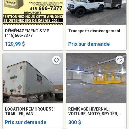
DÉMÉNAGEMENT S.V.P.
Transport/ déménagement
(418)666-7377
129,99 $
Prix sur demande
LOCATION REMORQUE 53'
REMISAGE HIVERNAL:
TRAILLER, VAN
VOITURE, MOTO, SPYDER,
MOBILETTE
Prix sur demande
300 $