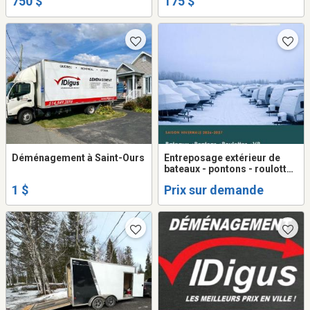
750 $
175 $
bateau/ponton/( max 9pi haut
) (extérieur cloturé)
Déménagement à Saint-Ours
Entreposage extérieur de
bateaux - pontons - roulotte
et VR
1 $
Prix sur demande