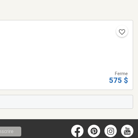
Ferme
575 $
nscrire