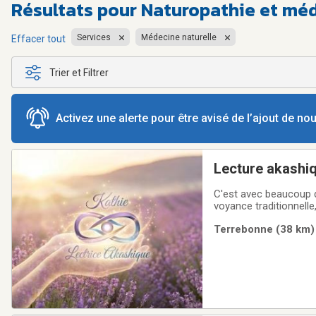
Résultats pour
Naturopathie et méde
Services
Médecine naturelle
Effacer tout
Trier et Filtrer
Activez une alerte pour être avisé de l’ajout de n
Lecture akashiq
C'est avec beaucoup d
voyance traditionnell
bibliothèque de votre
Terrebonne (38 km) 
apaisement, une valid