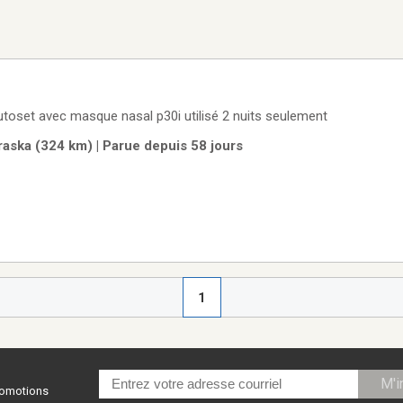
oset avec masque nasal p30i utilisé 2 nuits seulement
ska (324 km) | Parue depuis 58 jours
1
M'i
promotions