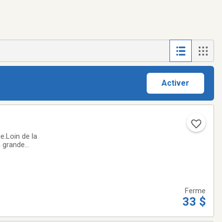
Activer
e.Loin de la
a grande
ous apporter de l'
Ferme
33 $