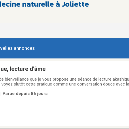
cine naturelle à Joliette
ouvelles annonces
ue, lecture d'âme
e bienveillance que je vous propose une séance de lecture akashiqu
e, voyez plutôt cette pratique comme une conversation douce avec l
 âme.Mon objectif est de vous offrir un espace sans jugement pour v
| Parue depuis 86 jours
ation de vos ressentis et