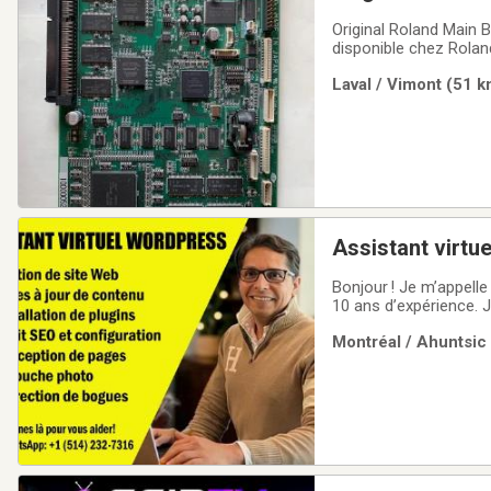
Original Roland Main B
disponible chez Rola
pièces Roland ORIGIN
Laval / Vimont (51 k
Assistant virtu
Bonjour ! Je m’appell
10 ans d’expérience. J
d’assistance pour mod
Montréal / Ahuntsic 
ajustements spécifiq