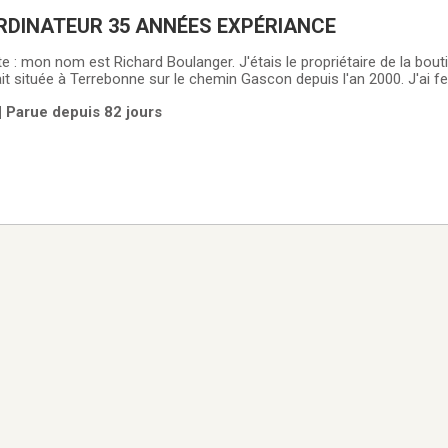
RDINATEUR 35 ANNÉES EXPÉRIANCE
e : mon nom est Richard Boulanger. J'étais le propriétaire de la bou
 située à Terrebonne sur le chemin Gascon depuis l'an 2000. J'ai f
 continue, pour mon grand
| Parue depuis 82 jours
ordinateurs,