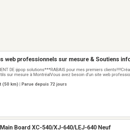
es web professionnels sur mesure & Soutiens inf
T DE ijipop solutions***RABAIS pour mes premiers clients!!!!Créat
outils sur mesure à MontréalVous avez besoin d’un site web professio
pour présenter vos services ou d’un outil simple pour mieux gérer vot
 (50 km) | Parue depuis 72 jours
 solution
d Main Board XC-540/XJ-640/LEJ-640 Neuf