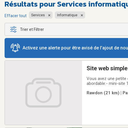
Résultats pour
Services informatiqu
Services
Informatique
Effacer tout
Trier et Filtrer
Activez une alerte pour être avisé de l’ajout de n
Site web simple 
Vous avez une petite 
abordable:- mini-site
page propre pour expl
Rawdon (21 km) | Pa
clientsPas besoin d'un