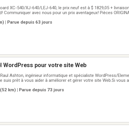
oard XC-540/XJ-640/LEJ-640, le prix neuf est à $ 1829,05 + livraison
nd! Communiquer avec nous pour un prix aventageux! Pièces ORIGINA
AL disponible au (514) 949-1656
m) | Parue depuis 63 jours
el WordPress pour votre site Web
e Raul Ashton, ingénieur informatique et spécialiste WordPress/Elem
e suis prêt à vous aider à améliorer et gérer votre site Web.Si vous 
ifier des pages, ajouter du contenu, personnaliser votre design ou 
(52 km) | Parue depuis 73 jours
ues, vous pouvez