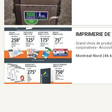
IMPRIMERIE DE
Grand choix de produi
corporatives- Accroch
de voeux- Circulaire
Montréal-Nord (46 k
et coroplasts- Banniè