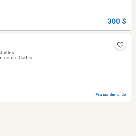
300 $
chettes
oc-notes- Cartes
FORMATS- Affiche
Prix sur demande