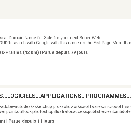
ive Domain Name for Sale for your next Super Web
DResearch with Google with this name on the Fist Page More tha
ister and for Sale with Name CheapONLY $ 24,500 us
es-Prairies (42 km) | Parue depuis 79 jours
S...LOGICIELS...APPLICATIONS.. PROGRAMMES....
s-adobe-autodesk-sketchup pro-solidworks,softwares,microsoft visi
er point,outlook,photoshop,illustrator,access,publisher,revit,antidot
***************************************************************
m) | Parue depuis 11 jours
 INSTALLATION WINDOWS 11/ +