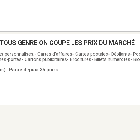
 TOUS GENRE ON COUPE LES PRIX DU MARCHÉ !
ts personnalisés.- Cartes d'affaires- Cartes postales- Dépliants- Po
es-portes- Cartons publicitaires- Brochures- Billets numérotés- Bl
s- Formulaires NCR- Entêtes de lettre- Enveloppes- LivretsGRANDS 
m) | Parue depuis 35 jours
res de vinyle- Carton