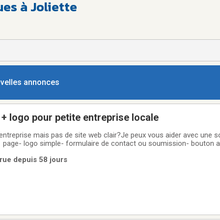
es à Joliette
ouvelles annonces
+ logo pour petite entreprise locale
entreprise mais pas de site web clair?Je peux vous aider avec une so
 1 page- logo simple- formulaire de contact ou soumission- bouton a
iquer vos services- petite automatisation pour repondre plus vite 
rue depuis 58 jours
 gros projet