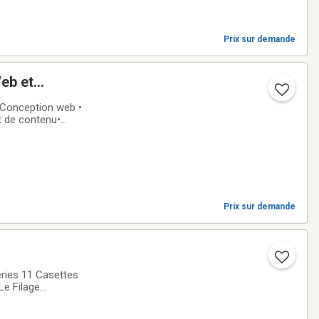
Prix sur demande
eb et
• Conception web •
t de contenu•
gement et noms de
Prix sur demande