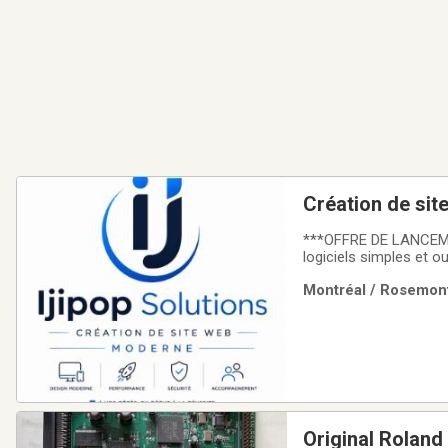
Création de sit
***OFFRE DE LANCEMEN
logiciels simples et 
portfolio, d’une page 
Montréal / Rosemont
vous aider à créer une
Original Rolan