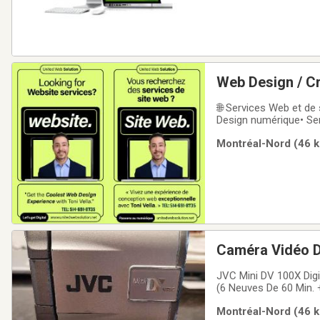
Web Design / C
Numérique / Ré
🌐 Services Web et de
Design numérique• Serv
Commerce électroniqu
Montréal-Nord (46 k
domaine• Réseaux soc
Caméra Vidéo Di
JVC Mini DV 100X Digital Zoom(Rapproche Énormément) Tout Est Fonctionnel(A1) 2 Batteries 11 Casettes
(6 Neuves De 60 Min. +4 De 60 Min. +1 De 3
Nécessaire + Chargeu
Montréal-Nord (46 k