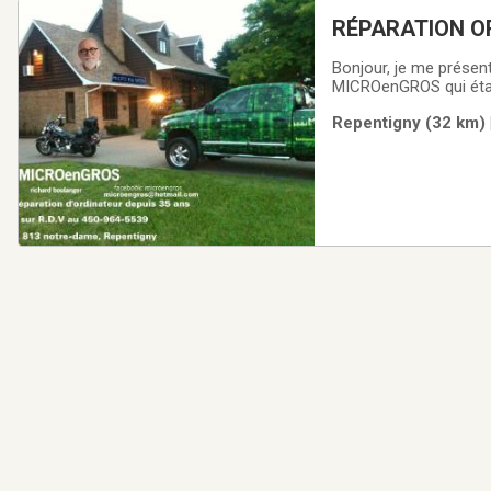
RÉPARATION O
Bonjour, je me présent
MICROenGROS qui était
boutique en décembre 2024. Et je suis actuellement à la semi-retraite, mais je
Repentigny (32 km) 
plaisir, à réparer des 