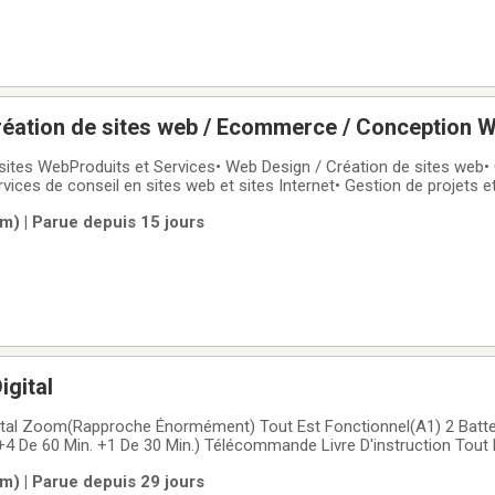
réation de sites web / Ecommerce / Conception W
seaux Sociaux / Website Services
 sites WebProduits et Services• Web Design / Création de sites web
ices de conseil en sites web et sites Internet• Gestion de projets e
e / Boutique en ligne / Amazon• Maintenance de sites web• Héber
m) | Parue depuis 15 jours
iaux et marketing
gital
0 Min.) Télécommande Livre D'instruction Tout Le Filage
r.
m) | Parue depuis 29 jours