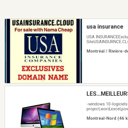
usa insurance
USA INSURANCEExclus
SiteUSAINSURNCE.CLOU
Visitors fo MonthReg
Montréal / Rivière-d
LES...MEILLEUR
////...MAC
-windows 10-logiciel
project,word,excel,pow
office**************
Montréal-Nord (46 k
764-5183FORMATAGE