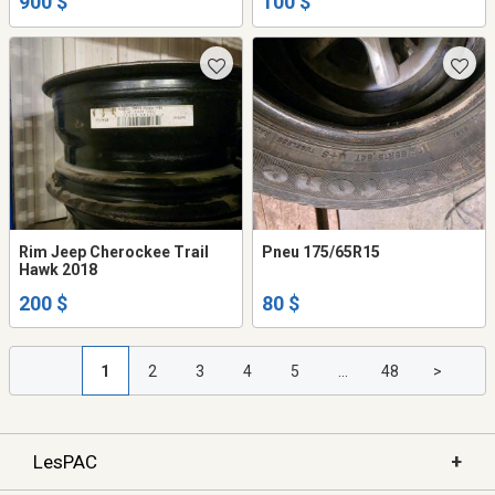
900 $
100 $
Rim Jeep Cherockee Trail
Pneu 175/65R15
Hawk 2018
200 $
80 $
1
2
3
4
5
...
48
>
+
LesPAC