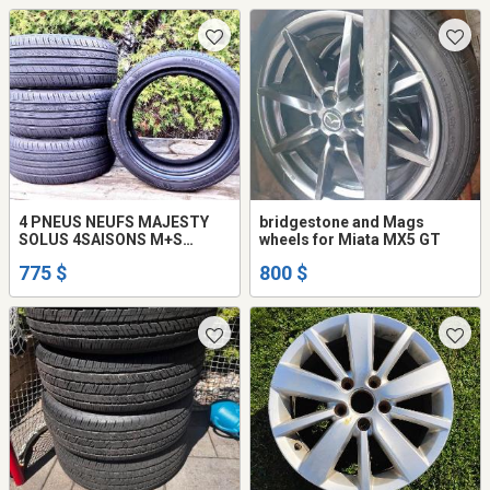
4 PNEUS NEUFS MAJESTY
bridgestone and Mags
SOLUS 4SAISONS M+S
wheels for Miata MX5 GT
RADIAL MAJESTY SOLUS
775 $
800 $
KUMHO - 4 NEW MAJESTY
SOLUS 4-SEASON M+S
RADIAL MAJESTY SOLUS
KUMHO TIRES