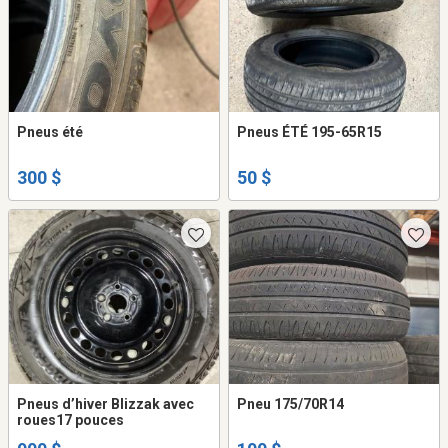
Pneus été
Pneus ÉTÉ 195-65R15
300 $
50 $
Pneus d’hiver Blizzak avec
Pneu 175/70R14
roues17 pouces