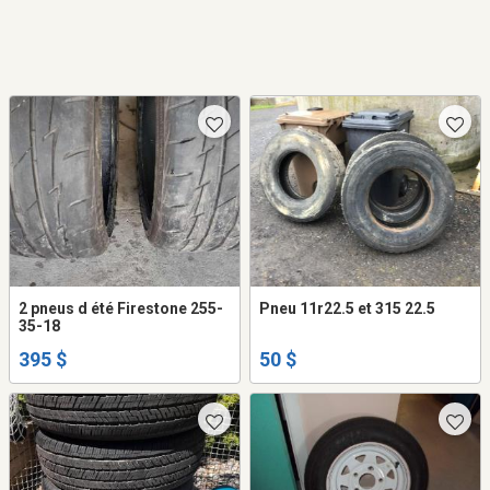
2 pneus d été Firestone 255-
Pneu 11r22.5 et 315 22.5
35-18
395 $
50 $