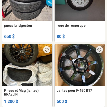
pneus bridgeston
roue de remorque
650 $
80 $
Pneus et Mag (jantes)
Jantes pour F-150 R17
BRAELIN
1 200 $
500 $