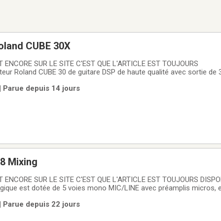
Roland CUBE 30X
 ENCORE SUR LE SITE C'EST QUE L'ARTICLE EST TOUJOURS
eur Roland CUBE 30 de guitare DSP de haute qualité avec sortie de 
end 8 modèles d'amplis de guitare COSM : JC Clean, Acoustic, Black 
| Parue depuis 14 jours
 VIREMENT INTERAC, JE PRENT SEULEMENT DE
8 Mixing
 ENCORE SUR LE SITE C'EST QUE L'ARTICLE EST TOUJOURS DISPO
gique est dotée de 5 voies mono MIC/LINE avec préamplis micros, e
 branchement de claviers, d'unités MIDI ou de sources stéréo, ainsi q
| Parue depuis 22 jours
r 2 canaux pour l'enregistrement