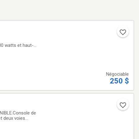
30 watts et haut-
Panel, Brit Combo,
Négociable
250 $
NIBLE.Console de
t deux voies
ue d'un jeu