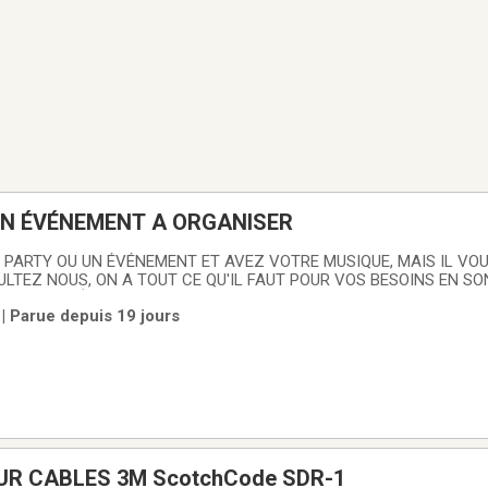
UN ÉVÉNEMENT A ORGANISER
 PARTY OU UN ÉVÉNEMENT ET AVEZ VOTRE MUSIQUE, MAIS IL VO
ULTEZ NOUS, ON A TOUT CE QU'IL FAUT POUR VOS BESOINS EN SO
CTION VIDÉO. NOUS OFFRONS LES SERVICES DE LIVRAISON ET DE
| Parue depuis 19 jours
 QUE DU MONTAGE ET DU DEMONTAGE.
R CABLES 3M ScotchCode SDR-1