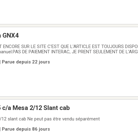
h GNX4
 ENCORE SUR LE SITE C'EST QUE L'ARTICLE EST TOUJOURS DISPO
 manuel.PAS DE PAIEMENT INTERAC, JE PRENT SEULEMENT DE L'A
ti-effets Digitech GNX4 pour guitare électrique avec une orientation
| Parue depuis 22 jours
l possède une trentaine d'effets (pitch,
 c/a Mesa 2/12 Slant cab
/12 slant cab Ne peut pas être vendu séparément
| Parue depuis 86 jours