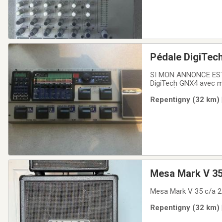
Pédale DigiTec
SI MON ANNONCE EST
DigiTech GNX4 avec
DÉSOLÉ.Processeur mul
Repentigny (32 km) 
home-studio. L'apparei
Mesa Mark V 35
Mesa Mark V 35 c/a 2
Repentigny (32 km) 