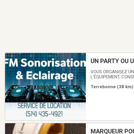
UN PARTY OU 
VOUS ORGANISEZ UN
L'ÉQUIPEMENT, CONS
ÉCLAIRAGE ET PROJE
Terrebonne (38 km) 
DU MATÉRIEL, AINSI
MARQUEUR POU