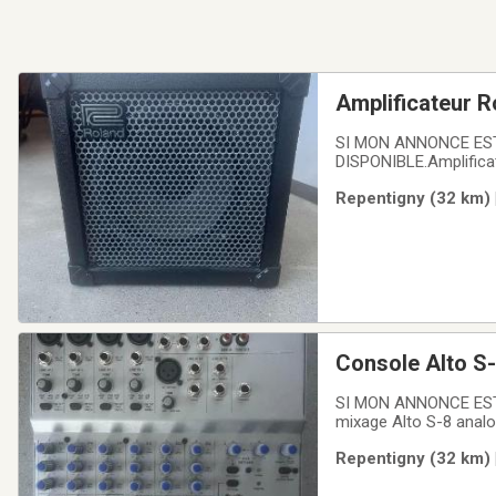
Amplificateur 
SI MON ANNONCE EST
DISPONIBLE.Amplificat
parleur de 10". Compr
Repentigny (32 km) 
Tweed, ect...PAS DE
Console Alto S-
SI MON ANNONCE EST
mixage Alto S-8 analo
stéréo idéales pour le
Repentigny (32 km) 
d'entrées / sorties su