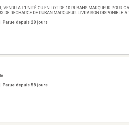
1, VENDU A L'UNITÉ OU EN LOT DE 10 RUBANS MARQUEUR POUR CAB
UX DE RECHARGE DE RUBAN MARQUEUR, LIVRAISON DISPONIBLE A 
ANADA, 4 BOÎTES DE DISPONIBLE. PRIX A L'UNITÉ 3$, PRIX PAR BO
| Parue depuis 28 jours
le
| Parue depuis 58 jours