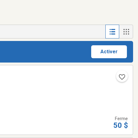
Activer
Ferme
50 $