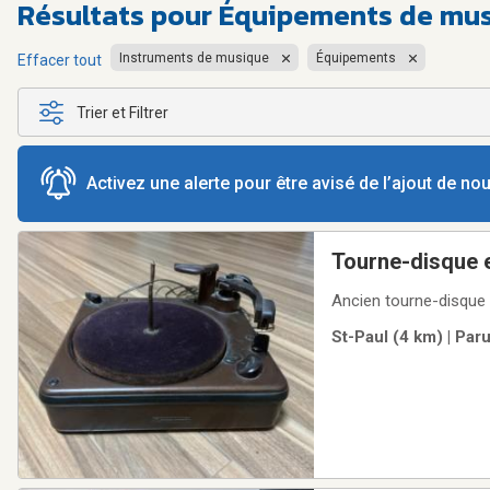
Résultats pour
Équipements de musi
Instruments de musique
Équipements
Effacer tout
Trier et Filtrer
Activez une alerte pour être avisé de l’ajout de n
Tourne-disque e
Ancien tourne-disque 
St-Paul (4 km) | Par